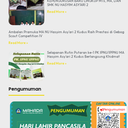
KEPENGURUSAN BARU LINGKUP MTs, MA, DAN
SMK NU HASYIM ASY’ARI 2
Read More »
Ambalan Pramuka MA NU Hasyim Asy’ari 2 Kudus Raih Prestasi di Gebog
Scout Competition IV
Read More »
Selapanan Rutin Putaran ke-1 PK IPNU/IPPNU MA
Hasyim Asy’ari 2 Kudus Berlangsung Khidmat
Read More »
Pengumuman
Pengumuman
#