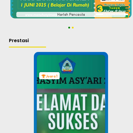
Harlah Pancasila
1
2
Prestasi
Juara 1