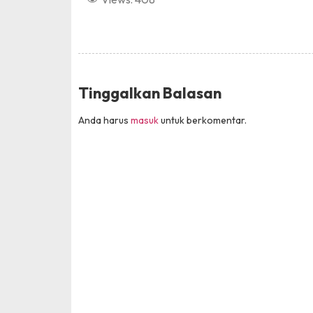
Tinggalkan Balasan
Anda harus
masuk
untuk berkomentar.
Pencak Silat
Tingkat : Kabupaten
Tahun : 2025