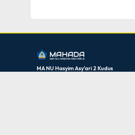
dibuat oleh rrdigital.id
MA NU Hasyim Asy'ari 2 Kudus
Jl Sudimoro Rt 2 Rw 6 Karangmalang Gebog
Kudus
M