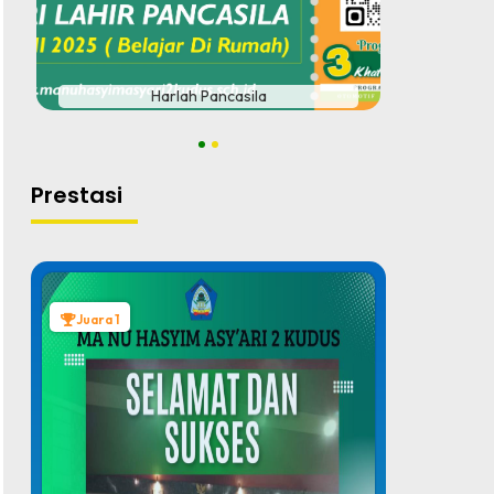
#
Harlah Pancasila
1
2
Prestasi
Juara 1
Juara 