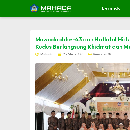
Beranda
dibuat oleh rrdigital.id
Muwadaah ke-43 dan Haflatul Hidz
Kudus Berlangsung Khidmat dan M
Mahada
23 Mei 2026
Views: 408