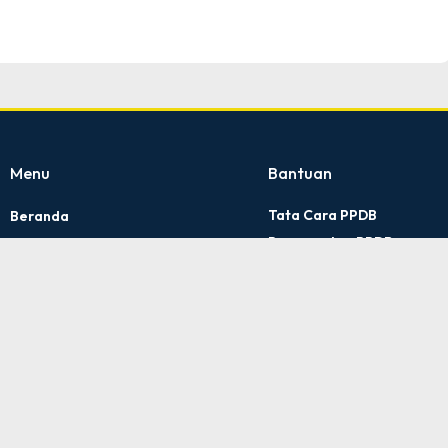
Menu
Bantuan
Tata Cara PPDB
Beranda
Persyaratan PPDB
Profile
Kontak Kami
Artikel
Kebijakan Privasi
PPDB 2025
Pengaduan Layanan
Informasi
Kontak
A NU Hasyim Asy'ari 2 Kudus © All rights reserved
by sidojoyo.