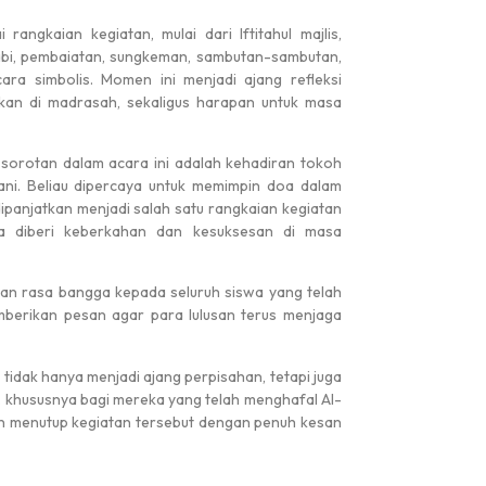
#
#
rangkaian kegiatan, mulai dari Iftitahul majlis,
Nabi, pembaiatan, sungkeman, sambutan-sambutan,
ara simbolis. Momen ini menjadi ajang refleksi
a
Acara Do'a Arofah
kan di madrasah, sekaligus harapan untuk masa
i sorotan dalam acara ini adalah kehadiran tokoh
ani. Beliau dipercaya untuk memimpin doa dalam
ipanjatkan menjadi salah satu rangkaian kegiatan
sa diberi keberkahan dan kesuksesan di masa
n rasa bangga kepada seluruh siswa yang telah
mberikan pesan agar para lulusan terus menjaga
Juara 1
tidak hanya menjadi ajang perpisahan, tetapi juga
, khususnya bagi mereka yang telah menghafal Al-
un menutup kegiatan tersebut dengan penuh kesan