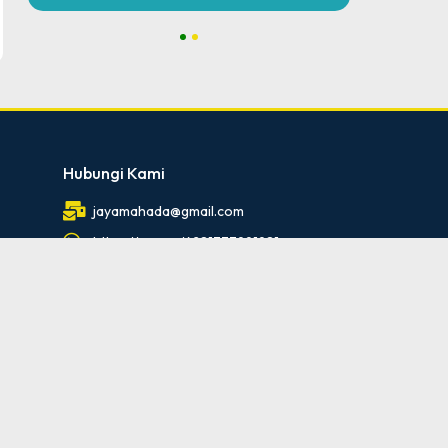
1
2
Hubungi Kami
jayamahada@gmail.com
https://wa.me/6281333991981
0291-4259036
Ikuti Kami
id