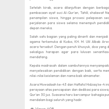
Setelah kirab, acara dilanjutkan dengan berbagai 
pembacaan ayat suci Al-Qur’an, Tahlil, shalawat 
penampilan siswa, hingga prosesi pelepasan sec
Harlah Pancasil
perjalanan para siswa selama menempuh pendidi
depan mereka.
Salah satu bagian yang paling dinanti dan menjad
agama terkemuka di Kudus, KH. M. Ulil Albab Arw
acara tersebut. Dengan penuh khusyuk, doa yang d
sekaligus harapan agar para lulusan senantia
mendatang.
Kepala madrasah dalam sambutannya menyampaika
menyelesaikan pendidikan dengan baik, serta me
Juara 1
nilai-nilai keislaman dan nama baik almamater.
Acara Muwadaah ke-43 dan Haflatul Hidzaq ke-4 ini 
perayaan atas pencapaian dan dedikasi para siswa
Qur’an 30 juz. Suasana haru bercampur bahagia p
mendalam bagi seluruh yang hadir.
Views:
408