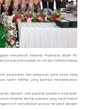
gaan menyelimuti halaman Madrasah Aliyah NU
gelarnya acara Muwadaah ke-43 dan Haflatul Hidzaq
ntuk perpisahan dan pelepasan para siswa yang
 para santri tahfidz yang berhasil menyelesaikan
eriah, dipimpin oleh pasukan paskibra madrasah.
Pengumuman
Pengumuman
 penuh khidmat, diiringi suasana yang sarat makna
angan turut menyaksikan prosesi tersebut dengan