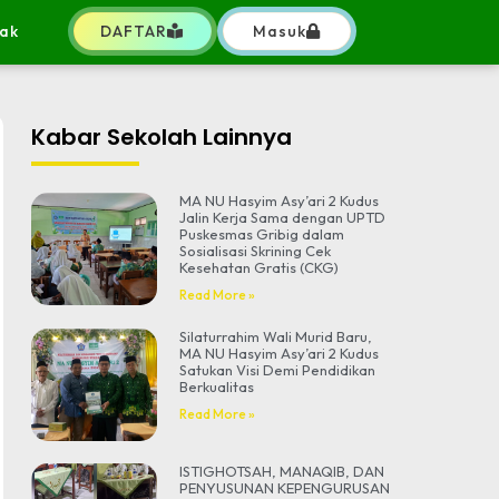
ak
DAFTAR
Masuk
Kabar Sekolah Lainnya
MA NU Hasyim Asy’ari 2 Kudus
Jalin Kerja Sama dengan UPTD
Puskesmas Gribig dalam
Sosialisasi Skrining Cek
Kesehatan Gratis (CKG)
Read More »
Silaturrahim Wali Murid Baru,
MA NU Hasyim Asy’ari 2 Kudus
Satukan Visi Demi Pendidikan
Berkualitas
Read More »
ISTIGHOTSAH, MANAQIB, DAN
PENYUSUNAN KEPENGURUSAN