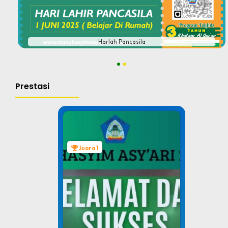
#
Harlah Pancasila
1
2
Prestasi
Juara 1