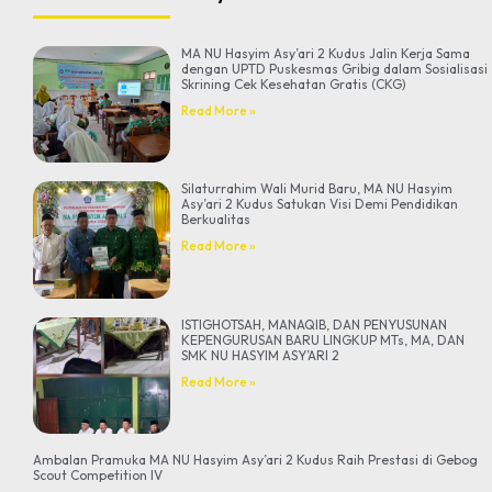
MA NU Hasyim Asy’ari 2 Kudus Jalin Kerja Sama
dengan UPTD Puskesmas Gribig dalam Sosialisasi
Skrining Cek Kesehatan Gratis (CKG)
Read More »
Silaturrahim Wali Murid Baru, MA NU Hasyim
Asy’ari 2 Kudus Satukan Visi Demi Pendidikan
Berkualitas
Read More »
ISTIGHOTSAH, MANAQIB, DAN PENYUSUNAN
KEPENGURUSAN BARU LINGKUP MTs, MA, DAN
SMK NU HASYIM ASY’ARI 2
Read More »
Ambalan Pramuka MA NU Hasyim Asy’ari 2 Kudus Raih Prestasi di Gebog
Scout Competition IV