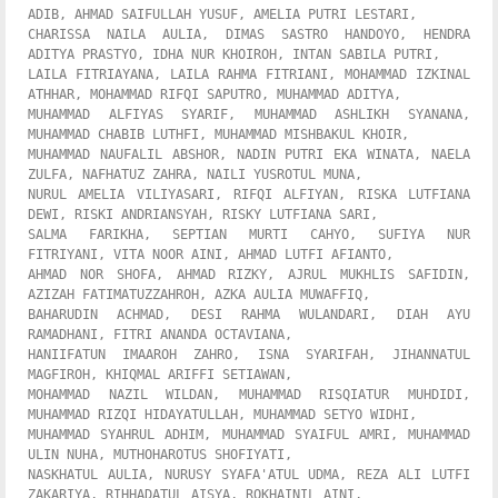
ADIB, AHMAD SAIFULLAH YUSUF, AMELIA PUTRI LESTARI,  

CHARISSA NAILA AULIA, DIMAS SASTRO HANDOYO, HENDRA 
ADITYA PRASTYO, IDHA NUR KHOIROH, INTAN SABILA PUTRI,  

LAILA FITRIAYANA, LAILA RAHMA FITRIANI, MOHAMMAD IZKINAL 
ATHHAR, MOHAMMAD RIFQI SAPUTRO, MUHAMMAD ADITYA,  

MUHAMMAD ALFIYAS SYARIF, MUHAMMAD ASHLIKH SYANANA, 
MUHAMMAD CHABIB LUTHFI, MUHAMMAD MISHBAKUL KHOIR,  

MUHAMMAD NAUFALIL ABSHOR, NADIN PUTRI EKA WINATA, NAELA 
ZULFA, NAFHATUZ ZAHRA, NAILI YUSROTUL MUNA,  

NURUL AMELIA VILIYASARI, RIFQI ALFIYAN, RISKA LUTFIANA 
DEWI, RISKI ANDRIANSYAH, RISKY LUTFIANA SARI,  

SALMA FARIKHA, SEPTIAN MURTI CAHYO, SUFIYA NUR 
FITRIYANI, VITA NOOR AINI, AHMAD LUTFI AFIANTO,  

AHMAD NOR SHOFA, AHMAD RIZKY, AJRUL MUKHLIS SAFIDIN, 
AZIZAH FATIMATUZZAHROH, AZKA AULIA MUWAFFIQ,  

BAHARUDIN ACHMAD, DESI RAHMA WULANDARI, DIAH AYU 
RAMADHANI, FITRI ANANDA OCTAVIANA,  

HANIIFATUN IMAAROH ZAHRO, ISNA SYARIFAH, JIHANNATUL 
MAGFIROH, KHIQMAL ARIFFI SETIAWAN,  

MOHAMMAD NAZIL WILDAN, MUHAMMAD RISQIATUR MUHDIDI, 
MUHAMMAD RIZQI HIDAYATULLAH, MUHAMMAD SETYO WIDHI,  

MUHAMMAD SYAHRUL ADHIM, MUHAMMAD SYAIFUL AMRI, MUHAMMAD 
ULIN NUHA, MUTHOHAROTUS SHOFIYATI,  

NASKHATUL AULIA, NURUSY SYAFA'ATUL UDMA, REZA ALI LUTFI 
ZAKARIYA, RIHHADATUL AISYA, ROKHAINIL AINI,  
