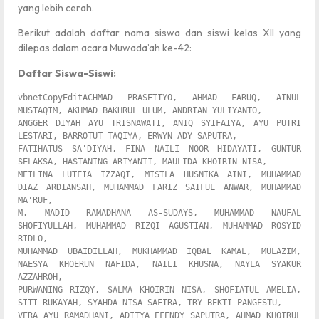
yang lebih cerah.
Berikut adalah daftar nama siswa dan siswi kelas XII yang
dilepas dalam acara Muwada’ah ke-42:
Daftar Siswa-Siswi:
vbnetCopyEdit
ACHMAD PRASETIYO, AHMAD FARUQ, AINUL 
MUSTAQIM, AKHMAD BAKHRUL ULUM, ANDRIAN YULIYANTO,  

ANGGER DIYAH AYU TRISNAWATI, ANIQ SYIFAIYA, AYU PUTRI 
LESTARI, BARROTUT TAQIYA, ERWYN ADY SAPUTRA,  

FATIHATUS SA'DIYAH, FINA NAILI NOOR HIDAYATI, GUNTUR 
SELAKSA, HASTANING ARIYANTI, MAULIDA KHOIRIN NISA,  

MEILINA LUTFIA IZZAQI, MISTLA HUSNIKA AINI, MUHAMMAD 
DIAZ ARDIANSAH, MUHAMMAD FARIZ SAIFUL ANWAR, MUHAMMAD 
MA'RUF,  

M. MADID RAMADHANA AS-SUDAYS, MUHAMMAD NAUFAL 
SHOFIYULLAH, MUHAMMAD RIZQI AGUSTIAN, MUHAMMAD ROSYID 
RIDLO,  

MUHAMMAD UBAIDILLAH, MUKHAMMAD IQBAL KAMAL, MULAZIM, 
NAESYA KHOERUN NAFIDA, NAILI KHUSNA, NAYLA SYAKUR 
AZZAHROH,  

PURWANING RIZQY, SALMA KHOIRIN NISA, SHOFIATUL AMELIA, 
SITI RUKAYAH, SYAHDA NISA SAFIRA, TRY BEKTI PANGESTU,  

VERA AYU RAMADHANI, ADITYA EFENDY SAPUTRA, AHMAD KHOIRUL 