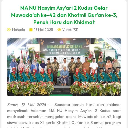
dibuat oleh rrdigital.id
MA NU Hasyim Asy’ari 2 Kudus Gelar
Muwada’ah ke-42 dan Khotmil Qur’an ke-3,
Penuh Haru dan Khidmat
Mahada
18 Mei 2025
Views: 731
Kudus, 12 Mei 2025
— Suasana penuh haru dan khidmat
menyelimuti halaman MA NU Hasyim Asy’ari 2 Kudus saat
madrasah tersebut menggelar acara Muwada’ah ke-42 bagi
siswa-siswi kelas XII serta Khotmil Qur’an ke-3 untuk program