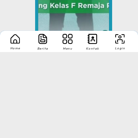
Home
Login
Berita
Menu
Kontak
Pencak Silat
Tingkat : Kabupaten
Tahun : 2025
1
2
MA NU Hasyim Asy'ari 2 Kudus © All rights reserved
by
sidojoyo.id