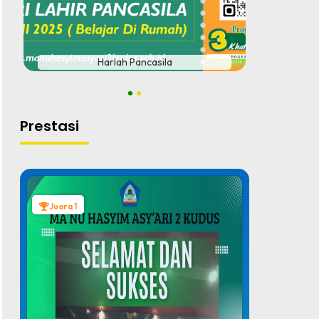
#
Harlah Pancasila
1
2
Prestasi
Juara 1
Juara 