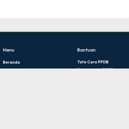
Menu
Bantuan
Tata Cara PPDB
Beranda
Persyaratan PPDB
Profile
Kontak Kami
Artikel
Kebijakan Privasi
PPDB 2025
Pengaduan Layanan
Informasi
Kontak
A NU Hasyim Asy'ari 2 Kudus © All rights reserved
by sidojoyo.