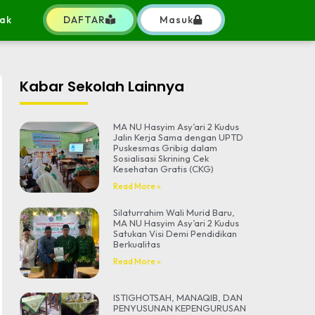
ak
DAFTAR
Masuk
Kabar Sekolah Lainnya
MA NU Hasyim Asy’ari 2 Kudus
Jalin Kerja Sama dengan UPTD
Puskesmas Gribig dalam
Sosialisasi Skrining Cek
Kesehatan Gratis (CKG)
Read More »
Silaturrahim Wali Murid Baru,
MA NU Hasyim Asy’ari 2 Kudus
Satukan Visi Demi Pendidikan
Berkualitas
Read More »
ISTIGHOTSAH, MANAQIB, DAN
PENYUSUNAN KEPENGURUSAN