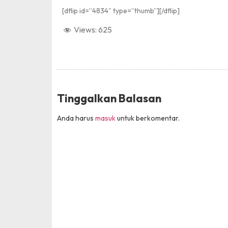
[dflip id=”4834″ type=”thumb”][/dflip]
Views:
625
Tinggalkan Balasan
Anda harus
masuk
untuk berkomentar.