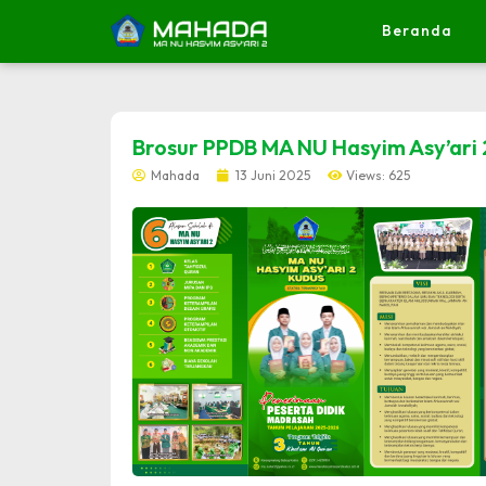
Beranda
dibuat oleh rrdigital.id
Brosur PPDB MA NU Hasyim Asy’ari 
Mahada
13 Juni 2025
Views: 625