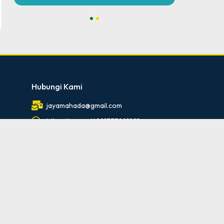
1
2
Hubungi Kami
jayamahada@gmail.com
https://wa.me/6281333991981
0291-4259036
Ikuti Kami
id