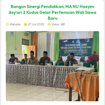
dibuat oleh rrdigital.id
Bangun Sinergi Pendidikan, MA NU Hasyim
Asy’ari 2 Kudus Gelar Pertemuan Wali Siswa
Baru
Mahada
27 Juli 2025
Views: 681