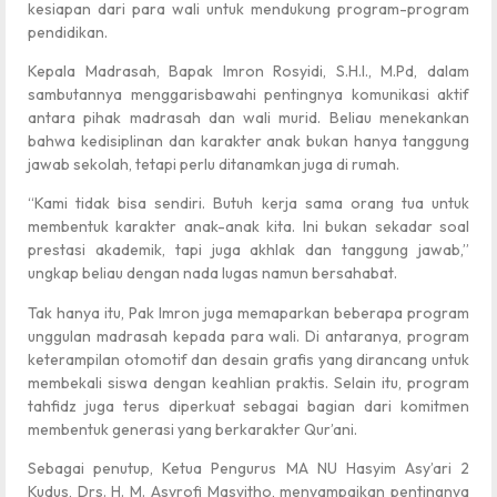
kesiapan dari para wali untuk mendukung program-program
pendidikan.
Kepala Madrasah, Bapak Imron Rosyidi, S.H.I., M.Pd, dalam
sambutannya menggarisbawahi pentingnya komunikasi aktif
antara pihak madrasah dan wali murid. Beliau menekankan
bahwa kedisiplinan dan karakter anak bukan hanya tanggung
jawab sekolah, tetapi perlu ditanamkan juga di rumah.
“Kami tidak bisa sendiri. Butuh kerja sama orang tua untuk
membentuk karakter anak-anak kita. Ini bukan sekadar soal
prestasi akademik, tapi juga akhlak dan tanggung jawab,”
ungkap beliau dengan nada lugas namun bersahabat.
Tak hanya itu, Pak Imron juga memaparkan beberapa program
unggulan madrasah kepada para wali. Di antaranya, program
keterampilan otomotif dan desain grafis yang dirancang untuk
membekali siswa dengan keahlian praktis. Selain itu, program
tahfidz juga terus diperkuat sebagai bagian dari komitmen
membentuk generasi yang berkarakter Qur’ani.
Sebagai penutup, Ketua Pengurus MA NU Hasyim Asy’ari 2
Kudus, Drs. H. M. Asyrofi Masyitho, menyampaikan pentingnya