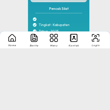
Pencak Silat
Tingkat : Kabupaten
Tahun : 2025
Home
Login
Berita
Menu
Kontak
1
2
MA NU Hasyim Asy'ari 2 Kudus © All rights reserved
by
sidojoyo.id
Download App Web Sekolah
Nikmati Cara Mudah dan Menyenangkan Ketika Membaca Buku, Update
Informasi Sekolah Hanya Dalam Genggaman