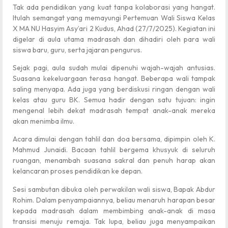
Tak ada pendidikan yang kuat tanpa kolaborasi yang hangat.
Itulah semangat yang memayungi Pertemuan Wali Siswa Kelas
X MA NU Hasyim Asy’ari 2 Kudus, Ahad (27/7/2025). Kegiatan ini
digelar di aula utama madrasah dan dihadiri oleh para wali
siswa baru, guru, serta jajaran pengurus.
Sejak pagi, aula sudah mulai dipenuhi wajah-wajah antusias.
Suasana kekeluargaan terasa hangat. Beberapa wali tampak
saling menyapa. Ada juga yang berdiskusi ringan dengan wali
kelas atau guru BK. Semua hadir dengan satu tujuan: ingin
mengenal lebih dekat madrasah tempat anak-anak mereka
akan menimba ilmu.
Acara dimulai dengan tahlil dan doa bersama, dipimpin oleh K.
Mahmud Junaidi. Bacaan tahlil bergema khusyuk di seluruh
ruangan, menambah suasana sakral dan penuh harap akan
kelancaran proses pendidikan ke depan.
Sesi sambutan dibuka oleh perwakilan wali siswa, Bapak Abdur
Rohim. Dalam penyampaiannya, beliau menaruh harapan besar
kepada madrasah dalam membimbing anak-anak di masa
transisi menuju remaja. Tak lupa, beliau juga menyampaikan