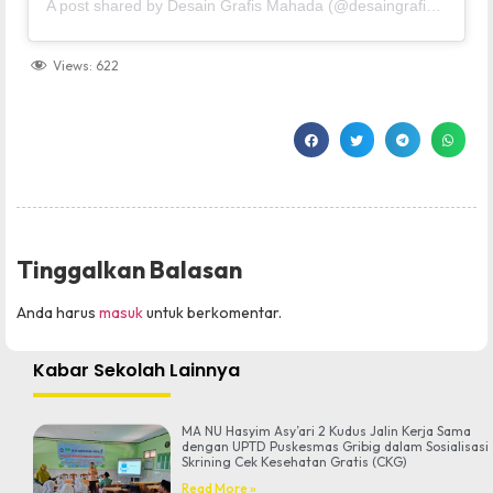
A post shared by Desain Grafis Mahada (@desaingrafismahada)
Views:
622
Tinggalkan Balasan
Anda harus
masuk
untuk berkomentar.
Kabar Sekolah Lainnya
MA NU Hasyim Asy’ari 2 Kudus Jalin Kerja Sama
dengan UPTD Puskesmas Gribig dalam Sosialisasi
Skrining Cek Kesehatan Gratis (CKG)
Read More »