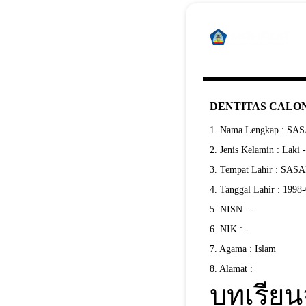
DENTITAS CALON
1. Nama Lengkap : S
2. Jenis Kelamin : Laki 
3. Tempat Lahir : SA
4. Tanggal Lahir : 1998
5. NISN : -
6. NIK : -
7. Agama : Islam
8. Alamat :
บทเรียน