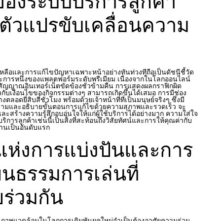
องระบบบริการลูกค้า
ตัวแปรขับเคลื่อนความ
ือและการแก้ไขปัญหาเฉพาะหน้าอย่างทันท่วงทีถือเป็นดัชนีชี้วัด
ประการหนึ่งของแพลตฟอร์มระดับพรีเมียม เนื่องจากในโลกออนไลน์
สัญญาณอินเทอร์เน็ตขัดข้องชั่วข้ามคืน การแสดงผลกราฟิกผิด
วกับเงื่อนไขของกิจกรรมต่างๆ สามารถเกิดขึ้นได้เสมอ การมีช่อง
งตลอดยี่สิบสี่ชั่วโมง พร้อมด้วยเจ้าหน้าที่ที่เป็นมนุษย์จริงๆ ซึ่งมี
ตามและอธิบายขั้นตอนการแก้ไขด้วยความสุภาพและรวดเร็ว จะ
ะสร้างความรู้สึกอบอุ่นใจให้แก่ผู้ใช้บริการได้อย่างมาก ความใส่ใจ
ารลูกค้าเช่นนี้เป็นสิ่งที่สะท้อนถึงวิสัยทัศน์และการให้คุณค่ากับ
งานเป็นอันดับแรก
แห่งการแบ่งปันและการ
ฒนธรรมการเล่นที่
ร่วมกัน
าพแวดล้อมในโลกการเดิมพันยุคใหม่จำเป็นต้องอาศัยความร่วม