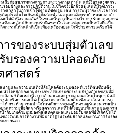
งผลเสียต่อสุขภาพทางสายตาและร่างกายเท่านั้น แต่ยังอาจส่งผลกระ
รอบข้างและการปฏิบัติงานในชีวิตจริงอีกด้วย ผู้เล่นที่มีวุฒิภาวะ
างเวลาในการเข้าใช้งานที่ชัดเจน เช่น การระบุว่าจะใช้เวลาว่าง
รกิจเสร็จสิ้นไม่เกินหนึ่งถึงสองชั่วโมง และเมื่อครบกำหนดเวลาดัง
ีโดยไม่คำนึงว่าผลลัพธ์ในขณะนั้นจะเป็นอย่างไร การรักษาดุลยภาพ
นเทิงออนไลน์กับความรับผิดชอบในโลกแห่งความเป็นจริงถือเป็น
ิจกรรมนี้ทำหน้าที่เป็นเพียงเครื่องหย่อนใจที่ช่วยคลายเครียดได้
การของระบบสุ่มตัวเลข
รับรองความปลอดภัย
ตศาสตร์
สนานและความบันเทิงที่ลื่นไหลคือระบบซอฟต์แวร์ที่ซับซ้อนซึ่ง
ยหัวใจหลักของเกมประเภทโปรแกรมคือระบบสร้างตัวเลขสุ่มที่มี
ตัวเลขอัลกอริทึมเหล่านี้จะถูกคำนวณและประมวลผลใหม่ในทุกๆ มิลลิ
นวงล้อหรือการแจกไพ่เป็นอิสระจากกันโดยสิ้นเชิงและไม่สามารถ
าได้ การทำความเข้าใจในหลักการทางคณิตศาสตร์และความเป็น
วยลดความเชื่อผิดๆ หรือสูตรการเล่นที่ไม่ตั้งอยู่บนพื้นฐานของความ
ญหน้ากับเกมด้วยมุมมองที่สมเหตุสมผลและยอมรับผลลัพธ์ที่เกิดขึ้นได้
านของระบบการทำงานที่มีมาตรฐานระดับสากลและผ่านการรับรอง
สระภายนอก