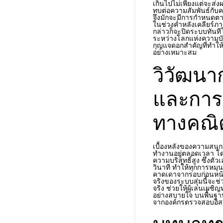
เกินไปไม่เพียงแต่จะส่
ทบต่อความสัมพันธ์กับคน
จึงมักจะมีการกำหนดตาร
ในช่วงค่ำหลังเคลียร์ภา
กล่าวก็จะปิดระบบทันท
ระหว่างโลกแห่งความบั
กุญแจดอกสำคัญที่ทำให้ก
อย่างเหมาะสม
วิวัฒนา
และการ
ทางคณิ
เบื้องหลังของความสนุก
ทำงานอยู่ตลอดเวลา โด
ความบริสุทธิ์สูง ซึ่ง
วินาที ทำให้ทุกการหมุ
คาดเดาจากรอบก่อนหน้
จริงของระบบสุ่มนี้จะช่
จริง ช่วยให้ผู้เล่นเผชิ
อย่างสบายใจ บนพื้นฐ
จากองค์กรตรวจสอบอิ