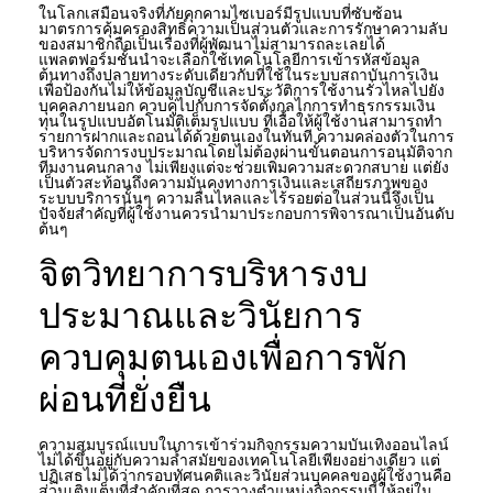
ในโลกเสมือนจริงที่ภัยคุกคามไซเบอร์มีรูปแบบที่ซับซ้อน
มาตรการคุ้มครองสิทธิ์ความเป็นส่วนตัวและการรักษาความลับ
ของสมาชิกถือเป็นเรื่องที่ผู้พัฒนาไม่สามารถละเลยได้
แพลตฟอร์มชั้นนำจะเลือกใช้เทคโนโลยีการเข้ารหัสข้อมูล
ต้นทางถึงปลายทางระดับเดียวกับที่ใช้ในระบบสถาบันการเงิน
เพื่อป้องกันไม่ให้ข้อมูลบัญชีและประวัติการใช้งานรั่วไหลไปยัง
บุคคลภายนอก ควบคู่ไปกับการจัดตั้งกลไกการทำธุรกรรมเงิน
ทุนในรูปแบบอัตโนมัติเต็มรูปแบบ ที่เอื้อให้ผู้ใช้งานสามารถทำ
รายการฝากและถอนได้ด้วยตนเองในทันที ความคล่องตัวในการ
บริหารจัดการงบประมาณโดยไม่ต้องผ่านขั้นตอนการอนุมัติจาก
ทีมงานคนกลาง ไม่เพียงแต่จะช่วยเพิ่มความสะดวกสบาย แต่ยัง
เป็นตัวสะท้อนถึงความมั่นคงทางการเงินและเสถียรภาพของ
ระบบบริการนั้นๆ ความลื่นไหลและไร้รอยต่อในส่วนนี้จึงเป็น
ปัจจัยสำคัญที่ผู้ใช้งานควรนำมาประกอบการพิจารณาเป็นอันดับ
ต้นๆ
จิตวิทยาการบริหารงบ
ประมาณและวินัยการ
ควบคุมตนเองเพื่อการพัก
ผ่อนที่ยั่งยืน
ความสมบูรณ์แบบในการเข้าร่วมกิจกรรมความบันเทิงออนไลน์
ไม่ได้ขึ้นอยู่กับความล้ำสมัยของเทคโนโลยีเพียงอย่างเดียว แต่
ปฏิเสธไม่ได้ว่ากรอบทัศนคติและวินัยส่วนบุคคลของผู้ใช้งานคือ
ส่วนเติมเต็มที่สำคัญที่สุด การวางตำแหน่งกิจกรรมนี้ให้อยู่ใน