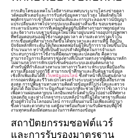
การเติบโตของเทคโนโลยีสารสนเทศบนระนาบโครงข่ายคลา
วด์คอมพิวเตอร์และการรับส่งข้อมูลความเร็วสูง ได้ผลักดันให้
พฤติกรรมการเข้าถึงความบันเทิงและการประลองเชาวน์ปัญญา
แปรเปลี่ยนสภาพไปจากรูปแบบเดิมอย่างสิ้นเชิง ขอบเขตของ
กระดานนันทนาการที่เคยผูกติดอยู่กับมิติทางกายภาพถูกย่อส่วน
และจัดวางระบบฐานข้อมูลใหม่ให้มาอยู่บนหน้าจออุปกรณ์พกพา
ที่พร้อมตอบสนองผู้ใช้งานตลอดเวลา ความสะดวกรวดเร็วใน
การเชื่อมต่อที่สามารถเกิดขึ้นได้ทุกเวลาและสถานที่นี้ ถือเป็น
ปัจจัยหลักที่กระตุ้นให้เกิดแพลตฟอร์มผู้ให้บริการรายใหม่ขึ้นเป็น
จำนวนมาก ทว่าสิ่งที่เป็นตัวแปรสำคัญที่สุดในการจำแนก
ประสบการณ์การใช้งานที่มีคุณภาพและปลอดภัย คือความ
สามารถในการเลือกสรรช่องทางที่เป็นสายตรงจากผู้พัฒนาหลัก
ไม่ผ่านกลไกการหักเปอร์เซ็นต์ของระบบเอเย่นต์คนกลาง
สำหรับผู้ที่กำลังแสวงหาแนวทางการวิเคราะห์ระบบเพื่อป้องกัน
ความเสี่ยงอย่างถูกวิธี สามารถเข้าศึกษาและสืบค้นฐานข้อมูล
เชิงลึกเพิ่มเติมได้ที่
เว็บพนันออนไลน์
ซึ่งทำหน้าที่เป็นศูนย์กลาง
การถอดรหัสและรีวิวสเปกโครงสร้างระบบสากลที่มีเสถียรภาพ
สูงสุด การปูพื้นฐานทางความคิดด้วยข้อมูลที่โปร่งใสและตรวจ
สอบได้ ถือเป็นเกราะป้องกันด่านแรกที่จะช่วยให้การใช้เวลาว่าง
เพื่อความผ่อนคลายบนโลกอินเทอร์เน็ตดำเนินไปอย่างมีทิศทาง
ปลอดภัย และห่างไกลจากระบบหลังบ้านที่ไม่ได้มาตรฐานที่แฝง
ตัวอยู่ทั่วไปในโลกออนไลน์ การเปลี่ยนผ่านนี้ไม่เพียงแต่นำมา
ซึ่งความสะดวกสบาย แต่ยังมาพร้อมกับความรับผิดชอบที่ผู้ใช้
งานทุกคนต้องมีต่อตนเองในการคัดกรองข้อมูล
สถาปัตยกรรมซอฟต์แวร์
และการรับรองมาตรฐาน