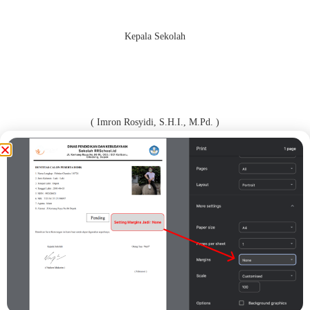
Kepala Sekolah
( Imron Rosyidi, S.H.I., M.Pd. )
Orang Tua / Wali*
( DSDSFDF )
Print