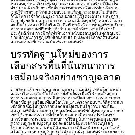
หมวดหมู่งานอดิเรกเพื่อความผ่อนคลายความเครียดที่มีค่าใช้
จ่าย เช่นเดียวกับการซื้อตั๋วชมภาพยนตร์หรือการท่องเที่ยว จะ
ช่วยให้สามารถกำหนดงบประมาณที่เหมาะสมและไม่เกินตัว
วินัยในการจำกัดงบประมาณแยกส่วนไว้โดยเฉพาะ และการ
รักษาสัจจะกับตนเองในการหยุดเล่นเมื่อถึงจุดที่กำหนดไว้ ไม่ว่า
จะเป็นในจังหวะที่ได้หรือเสีย คือทักษะจิตวิทยาขั้นสูงที่ช่วยรักษา
ความสมดุลของชีวิตประจำวันและหน้าที่การงานได้อย่างมี
ประสิทธิภาพ การมีสติเท่าทันอารมณ์ของตนเองในทุกขณะจะ
ช่วยป้องกันการสูญเสียที่เกินขอบเขต และทำให้กิจกรรมนี้คง
สถานะเป็นเพียงความบันเทิงอย่างแท้จริง
บรรทัดฐานใหม่ของการ
เลือกสรรพื้นที่นันทนาการ
เสมือนจริงอย่างชาญฉลาด
ท้ายที่สุดแล้ว ความสนุกสนานและความเพลิดเพลินใจบนหน้า
จอออนไลน์จะเกิดขึ้นได้อย่างยั่งยืนก็ต่อเมื่อผู้ใช้งานตั้งอยู่บน
ความรอบคอบและการเลือกสรรอย่างมีหลักการ การสละเวลา
ศึกษาข้อมูล เปรียบเทียบเงื่อนไข และตรวจสอบประวัติความน่า
เชื่อถือของผู้ให้บริการก่อนตัดสินใจเริ่มต้นใช้งาน ย่อมเป็น
แนวทางที่ดีที่สุดในการปกป้องสิทธิ์และทรัพย์สินของตนเอง การ
เข้าใช้งานผ่านระบบที่เป็นเว็บตรงและมีความโปร่งใสทาง
สถาปัตยกรรมระบบ ร่วมกับการมีวินัยในการควบคุมขอบเขต
ความเหมาะสมของตนเอง จะช่วยเปลี่ยนเวลาว่างบนโลก
ไซเบอร์ให้กลายเป็นพื้นที่นันทนาการที่ทันสมัย ตอบโจทย์ไลฟ์
สไตล์ และมอบประสบการณ์เชิงบวกได้อย่างแท้จริงในระยะยาว