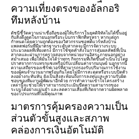
ความเที่ยงตรงของอัลกอริ
ทึมหลังบ้าน
ดัชนีชี้วัดความน่าเชื่อถือของผู้ให้บริการในยุคดิจิทัลไม่ได้ขึ้นอยู่
กับสิ่งดึงดูดใจภายนอกหรือระบบกราฟิกที่หรูหรา หากแต่ถูก
กำหนดโดยความถูกต้องของวิศวกรรมซอฟต์แวร์หลังบ้าน
แพลตฟอร์มที่มีมาตรฐานระดับสากลจะมีการจัดวางระบบ
ประมวลผลที่เที่ยงตรง มีการใช้ชุดคำสั่งในการสุ่มผลลัพธ์ที่เป็น
สากลและผ่านการตรวจสอบจากหน่วยงานอิสระภายนอกอย่าง
สม่ำเสมอ เพื่อให้มั่นใจได้ว่าทุกๆ กิจกรรมที่เกิดขึ้นดำเนินไปโดย
ปราศจากการแทรกแซงหรือปรับเปลี่ยนค่าจากมนุษย์ นอกจากนี้
ความเสถียรของเซิร์ฟเวอร์ที่สามารถรองรับปริมาณการใช้งาน
ของผู้คนจำนวนมากพร้อมกันโดยไม่มีการสะดุดหรือระบบปิดตัว
ลงอย่างกะทันหัน ยังเป็นสิ่งสะท้อนถึงการลงทุนและความรับผิด
ชอบของทีมงานผู้พัฒนาอีกด้วย การทำความเข้าใจโครงสร้าง
เหล่านี้จะช่วยให้เราสามารถประเมินขีดความสามารถของ
ระบบได้อย่างแม่นยำ และลดความเสี่ยงที่เกิดจากความผิดพลาด
ของโปรแกรมที่ไม่มีคุณภาพ
มาตรการคุ้มครองความเป็น
ส่วนตัวขั้นสูงและสภาพ
คล่องการเงินอัตโนมัติ