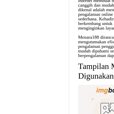
internet membuat b
canggih dan mudah
dikenal adalah men
pengalaman online 
sederhana. Kehadi
berkembang untuk
menginginkan layan
Menara188 diranca
mengutamakan efis
pengalaman penggun
mudah dipahami se
berpengalaman dapa
Tampilan 
Digunakan