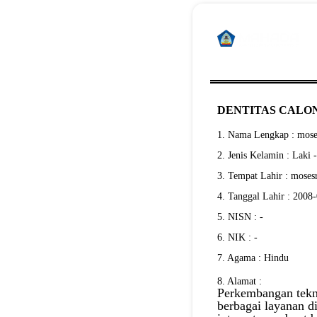
DENTITAS CALON
1. Nama Lengkap : mose
2. Jenis Kelamin : Laki 
3. Tempat Lahir : moses
4. Tanggal Lahir : 2008
5. NISN : -
6. NIK : -
7. Agama : Hindu
8. Alamat :
Perkembangan tekn
berbagai layanan d