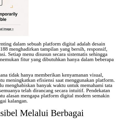
enting dalam sebuah platform digital adalah desain
88 menghadirkan tampilan yang bersih, responsif,
si. Setiap menu disusun secara sistematis sehingga
nemukan fitur yang dibutuhkan hanya dalam beberapa
hana tidak hanya memberikan kenyamanan visual,
tu meningkatkan efisiensi saat menggunakan platform.
rlu menghabiskan banyak waktu untuk memahami tata
semuanya telah dirancang secara intuitif. Pendekatan
satu alasan mengapa platform digital modern semakin
agai kalangan.
sibel Melalui Berbagai