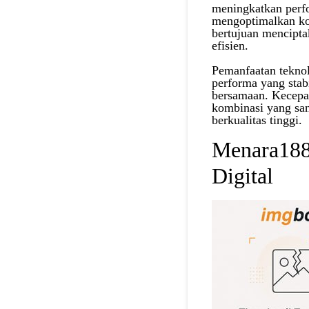
meningkatkan perfo
mengoptimalkan kom
bertujuan mencipta
efisien.
Pemanfaatan tekno
performa yang stab
bersamaan. Kecepat
kombinasi yang san
berkualitas tinggi.
Menara188
Digital