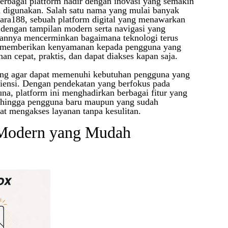
erbagai platform hadir dengan inovasi yang semakin
 digunakan. Salah satu nama yang mulai banyak
ara188, sebuah platform digital yang menawarkan
dengan tampilan modern serta navigasi yang
rannya mencerminkan bagaimana teknologi terus
 memberikan kenyamanan kepada pengguna yang
an cepat, praktis, dan dapat diakses kapan saja.
ng agar dapat memenuhi kebutuhan pengguna yang
iensi. Dengan pendekatan yang berfokus pada
a, platform ini menghadirkan berbagai fitur yang
hingga pengguna baru maupun yang sudah
t mengakses layanan tanpa kesulitan.
Modern yang Mudah