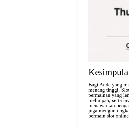
Kesimpula
Bagi Anda yang men
menang tinggi, Slo
permainan yang len
melimpah, serta lay
menawarkan pengal
juga menguntungkan
bermain slot onlin