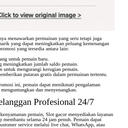
anya menawarkan permainan yang seru tetapi juga
narik yang dapat meningkatkan peluang kemenangan
romosi yang tersedia antara lain:
ang untuk pemain baru.
g meningkatkan jumlah saldo pemain.
 untuk mengurangi kerugian pemain.
emberikan putaran gratis dalam permainan tertentu.
romosi ini, pemain dapat menikmati pengalaman
h menguntungkan dan menyenangkan.
langgan Profesional 24/7
kenyamanan pemain, Slot gacor menyediakan layanan
ap membantu selama 24 jam penuh. Pemain dapat
stomer service melalui live chat, WhatsApp, atau