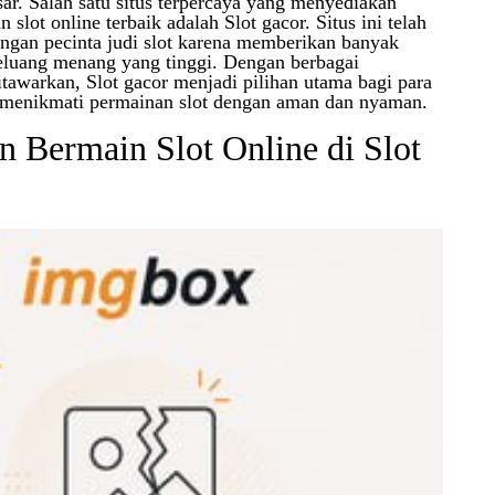
ar. Salah satu situs terpercaya yang menyediakan
slot online terbaik adalah Slot gacor. Situs ini telah
langan pecinta judi slot karena memberikan banyak
eluang menang yang tinggi. Dengan berbagai
tawarkan, Slot gacor menjadi pilihan utama bagi para
 menikmati permainan slot dengan aman dan nyaman.
 Bermain Slot Online di Slot