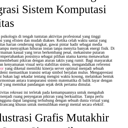
grasi Sistem Komputasi
itas
 psikologis di tengah tuntutan aktivitas profesional yang tinggi
i yang efisien dan mudah diakses. Ketika celah waktu santai yang
initas harian cenderung singkat, gawai pintar hadir sebagai media
mampu menyajikan hiburan instan tanpa menyita banyak energi fisik. Di
ermainan kasual yang terus berkembang pesat, mekanisme putaran
mempertahankan posisinya sebagai pilihan utama karena menawarkan
 membebani pikiran dengan aturan taktis yang rumit. Bagi masyarakat
 kenyamanan visual serta stabilitas sistem, mengandalkan referensi
cor
yang dikenal memiliki kinerja server optimal menjadi sebuah
demi memastikan transisi setiap simbol berjalan mulus. Mengapresiasi
i bukan lagi sekadar tentang mengisi waktu kosong, melainkan bentuk
monisan antara transparansi sistem matematika di balik layar dengan
tif yang memikat pandangan sejak detik pertama dimulai.
tivitas rekreasi ini terletak pada kemampuannya untuk mengubah
menjadi ruang penyegaran pikiran yang berkualitas. Tanpa perlu
engguna dapat langsung terhubung dengan sebuah dunia virtual yang
 dirancang khusus untuk memulihkan energi mental secara efektif.
Ilustrasi Grafis Mutakhir