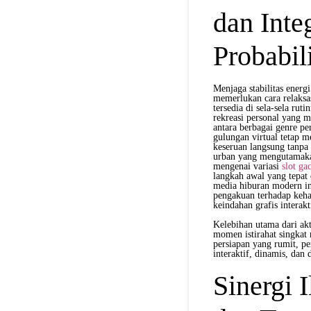
dan Inte
Probabil
Menjaga stabilitas energi
memerlukan cara relaksas
tersedia di sela-sela rut
rekreasi personal yang 
antara berbagai genre p
gulungan virtual tetap 
keseruan langsung tanpa
urban yang mengutamakan
mengenai variasi
slot ga
langkah awal yang tepat 
media hiburan modern in
pengakuan terhadap kehar
keindahan grafis interak
Kelebihan utama dari ak
momen istirahat singkat 
persiapan yang rumit, p
interaktif, dinamis, dan
Sinergi 