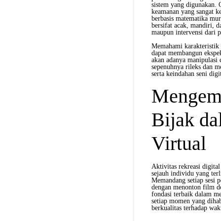
sistem yang digunakan. 
keamanan yang sangat ke
berbasis matematika murn
bersifat acak, mandiri, d
maupun intervensi dari p
Memahami karakteristik s
dapat membangun ekspekt
akan adanya manipulasi d
sepenuhnya rileks dan m
serta keindahan seni dig
Mengemb
Bijak d
Virtual
Aktivitas rekreasi digit
sejauh individu yang te
Memandang setiap sesi p
dengan menonton film d
fondasi terbaik dalam me
setiap momen yang dihab
berkualitas terhadap wakt