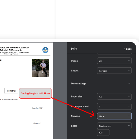
g Tua / Wali*
SDDFDFDG )
Print