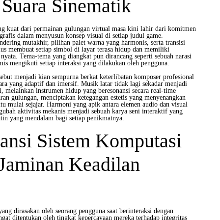
 Suara Sinematik
g kuat dari permainan gulungan virtual masa kini lahir dari komitmen
grafis dalam menyusun konsep visual di setiap judul game.
dering mutakhir, pilihan palet warna yang harmonis, serta transisi
lus membuat setiap simbol di layar terasa hidup dan memiliki
nyata. Tema-tema yang diangkat pun dirancang seperti sebuah narasi
is mengikuti setiap interaksi yang dilakukan oleh pengguna.
sebut menjadi kian sempurna berkat keterlibatan komposer profesional
ra yang adaptif dan imersif. Musik latar tidak lagi sekadar menjadi
i, melainkan instrumen hidup yang beresonansi secara real-time
ran gulungan, menciptakan ketegangan estetis yang menyenangkan
ntu mulai sejajar. Harmoni yang apik antara elemen audio dan visual
gubah aktivitas mekanis menjadi sebuah karya seni interaktif yang
tin yang mendalam bagi setiap penikmatnya.
ansi Sistem Komputasi
 Jaminan Keadilan
ang dirasakan oleh seorang pengguna saat berinteraksi dengan
ngat ditentukan oleh tingkat kepercayaan mereka terhadap integritas