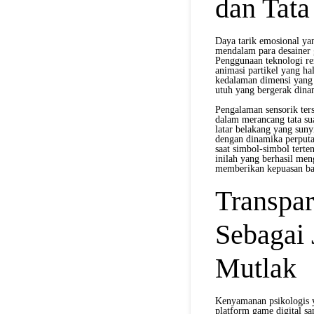
dan Tata
Daya tarik emosional yan
mendalam para desainer 
Penggunaan teknologi ren
animasi partikel yang ha
kedalaman dimensi yang 
utuh yang bergerak dinam
Pengalaman sensorik ter
dalam merancang tata sua
latar belakang yang suny
dengan dinamika perputa
saat simbol-simbol terte
inilah yang berhasil men
memberikan kepuasan ba
Transpar
Sebagai
Mutlak
Kenyamanan psikologis y
platform game digital sa