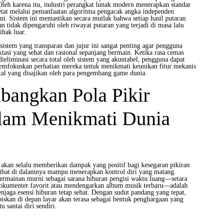
Oleh karena itu, industri perangkat lunak modern menerapkan standar
tat melalui pemanfaatan algoritma pengacak angka independen
i. Sistem ini memastikan secara mutlak bahwa setiap hasil putaran
an tidak dipengaruhi oleh riwayat putaran yang terjadi di masa lalu
ihak luar.
istem yang transparan dan jujur ini sangat penting agar pengguna
asi yang sehat dan rasional sepanjang bermain. Ketika rasa cemas
ieliminasi secara total oleh sistem yang akuntabel, pengguna dapat
emfokuskan perhatian mereka untuk menikmati keunikan fitur mekanis
ital yang disajikan oleh para pengembang game dunia.
angkan Pola Pikir
alam Menikmati Dunia
al akan selalu memberikan dampak yang positif bagi kesegaran pikiran
rlibat di dalamnya mampu menerapkan kontrol diri yang matang.
ermainan murni sebagai sarana hiburan pengisi waktu luang—setara
okumenter favorit atau mendengarkan album musik terbaru—adalah
njaga esensi hiburan tetap sehat. Dengan sudut pandang yang tepat,
iskan di depan layar akan terasa sebagai bentuk penghargaan yang
u santai diri sendiri.