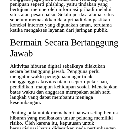
penipuan seperti phishing, yaitu tindakan yang
bertujuan memperoleh informasi pribadi melalui
situs atau pesan palsu. Selalu periksa alamat situs
sebelum memasukkan data pribadi dan pastikan
koneksi internet yang digunakan aman, terutama
ketika mengakses layanan dari jaringan publik.
Bermain Secara Bertanggung
Jawab
Aktivitas hiburan digital sebaiknya dilakukan
secara bertanggung jawab. Pengguna perlu
mengatur waktu penggunaan agar tidak
mengganggu aktivitas utama seperti pekerjaan,
pendidikan, maupun kehidupan sosial. Menetapkan
batas waktu dan anggaran merupakan salah satu
langkah yang dapat membantu menjaga
keseimbangan.
Penting pula untuk memahami bahwa setiap bentuk
hiburan yang melibatkan unsur peluang memiliki
risiko. Oleh karena itu, keputusan untuk
berpartisipasi harus didasarkan pada pertimbangan