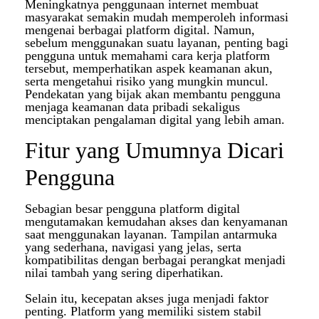
Meningkatnya penggunaan internet membuat
masyarakat semakin mudah memperoleh informasi
mengenai berbagai platform digital. Namun,
sebelum menggunakan suatu layanan, penting bagi
pengguna untuk memahami cara kerja platform
tersebut, memperhatikan aspek keamanan akun,
serta mengetahui risiko yang mungkin muncul.
Pendekatan yang bijak akan membantu pengguna
menjaga keamanan data pribadi sekaligus
menciptakan pengalaman digital yang lebih aman.
Fitur yang Umumnya Dicari
Pengguna
Sebagian besar pengguna platform digital
mengutamakan kemudahan akses dan kenyamanan
saat menggunakan layanan. Tampilan antarmuka
yang sederhana, navigasi yang jelas, serta
kompatibilitas dengan berbagai perangkat menjadi
nilai tambah yang sering diperhatikan.
Selain itu, kecepatan akses juga menjadi faktor
penting. Platform yang memiliki sistem stabil