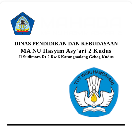
DINAS PENDIDIKAN DAN KEBUDAYAAN
MA NU Hasyim Asy'ari 2 Kudus
Jl Sudimoro Rt 2 Rw 6 Karangmalang Gebog Kudus