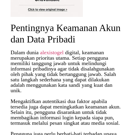
Pentingnya Keamanan Akun
dan Data Pribadi
Dalam dunia
alexistogel
digital, keamanan
merupakan prioritas utama. Setiap pengguna
memiliki tanggung jawab untuk melindungi
informasi pribadinya agar tidak disalahgunakan
oleh pihak yang tidak bertanggung jawab. Salah
satu langkah sederhana yang dapat dilakukan
adalah menggunakan kata sandi yang kuat dan
unik.
Mengaktifkan autentikasi dua faktor apabila
tersedia juga dapat meningkatkan keamanan akun.
Selain itu, pengguna disarankan untuk tidak
membagikan informasi login kepada siapa pun,
termasuk melalui pesan singkat atau media sosial.
Pengguna juga perlu berhati-hati terhadap upaya