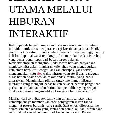
UTAMA MELALUI
HIBURAN
INTERAKTIF
Kehidupan di tengah pusaran industri modern menuntut setiap
individu untuk terus menguras energi kreatif tanpa batas. Ketika
performa kita dituntut untuk selalu berada di level tertinggi, sering
kali kita lupa bahwa sistem kognitif memerlukan waktu istirahat
yang benar-benar lepas dari beban target bulanan.
Ketidakmampuan mengambil jeda secara berkala hanya akan
menjebak kita dalam lingkaran kejenuhan yang mengaburkan
ketajaman berpikir. Sebagai langkah antisipasi yang taktis,
mengamankan satu
slot
waktu khusus yang steril dari gangguan
tugas harian adalah sebuah rekomendasi mutlak yang harus
diterapkan. Mengizinkan pikiran untuk menikmati hiburan
interaktif yang mengalir bebas bukan sekadar bentuk pengalihan
perhatian, melainkan sebuah tindakan pemulihan yang sengaja
dilakukan demi mengembalikan kesegaran batin secara utuh.
Manfaat dari aktivitas rekreatif yang dinamis terletak pada
kemampuannya memberikan efek penyegaran instan tanpa
menuntut proses berpikir yang rumit. Saat emosi dilepaskan ke
dalam sebuah skenario yang santai dan penuh kejutan, tubuh akan
secara alami menekan akumulasi ketegangan saraf. Proses