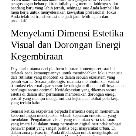
pengosongan beban pikiran inilah yang memicu lahirnya sudut
pandang baru yang lebih jernih, sehingga saat Anda kembali ke
meja kerja untuk menyelesaikan kewajiban profesional, fokus
Anda telah bertransformasi menjadi jauh lebih tajam dan
produktif.
Menyelami Dimensi Estetika
Visual dan Dorongan Energi
Kegembiraan
Daya tarik utama dari platform hiburan kontemporer saat ini
terletak pada kemampuannya untuk memindahkan fokus manusia
dari rutinitas yang monoton ke dalam sebuah ekosistem yang
penuh warna. Secara psikologis, manusia membutuhkan variasi
stimulasi eksternal agar sensor kebahagiaan di dalam dirinya tetap
berfungsi secara optimal. Ketidakpastian yang dikemas secara
estetis di dalam alur permainan memberikan dorongan energi
positif yang mampu mengeliminasi kejenuhan akibat pola kerja
yang terlalu kaku.
Sensasi ketika ekspektasi berpadu harmonis dengan momentum
keberuntungan menciptakan sebuah kepuasan emosional yang
mendalam. Pengalaman visual yang memukau serta tata suara
yang imersif di dalam ruang permainan digital bertindak sebagai
penawar penat yang sangat praktis bagi masyarakat urban. Di
dalam zona privasi ini, Anda dibebaskan untuk mengeksplorasi