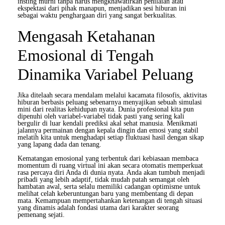
insting murni tanpa harus mengkhawatirkan penilaian atau
ekspektasi dari pihak manapun, menjadikan sesi hiburan ini
sebagai waktu penghargaan diri yang sangat berkualitas.
Mengasah Ketahanan
Emosional di Tengah
Dinamika Variabel Peluang
Jika ditelaah secara mendalam melalui kacamata filosofis, aktivitas
hiburan berbasis peluang sebenarnya menyajikan sebuah simulasi
mini dari realitas kehidupan nyata. Dunia profesional kita pun
dipenuhi oleh variabel-variabel tidak pasti yang sering kali
bergulir di luar kendali prediksi akal sehat manusia. Menikmati
jalannya permainan dengan kepala dingin dan emosi yang stabil
melatih kita untuk menghadapi setiap fluktuasi hasil dengan sikap
yang lapang dada dan tenang.
Kematangan emosional yang terbentuk dari kebiasaan membaca
momentum di ruang virtual ini akan secara otomatis memperkuat
rasa percaya diri Anda di dunia nyata. Anda akan tumbuh menjadi
pribadi yang lebih adaptif, tidak mudah patah semangat oleh
hambatan awal, serta selalu memiliki cadangan optimisme untuk
melihat celah keberuntungan baru yang membentang di depan
mata. Kemampuan mempertahankan ketenangan di tengah situasi
yang dinamis adalah fondasi utama dari karakter seorang
pemenang sejati.