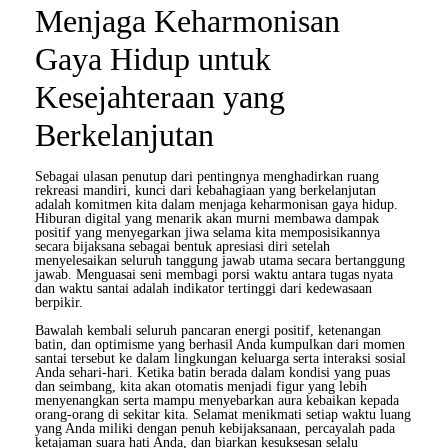
Menjaga Keharmonisan
Gaya Hidup untuk
Kesejahteraan yang
Berkelanjutan
Sebagai ulasan penutup dari pentingnya menghadirkan ruang
rekreasi mandiri, kunci dari kebahagiaan yang berkelanjutan
adalah komitmen kita dalam menjaga keharmonisan gaya hidup.
Hiburan digital yang menarik akan murni membawa dampak
positif yang menyegarkan jiwa selama kita memposisikannya
secara bijaksana sebagai bentuk apresiasi diri setelah
menyelesaikan seluruh tanggung jawab utama secara bertanggung
jawab. Menguasai seni membagi porsi waktu antara tugas nyata
dan waktu santai adalah indikator tertinggi dari kedewasaan
berpikir.
Bawalah kembali seluruh pancaran energi positif, ketenangan
batin, dan optimisme yang berhasil Anda kumpulkan dari momen
santai tersebut ke dalam lingkungan keluarga serta interaksi sosial
Anda sehari-hari. Ketika batin berada dalam kondisi yang puas
dan seimbang, kita akan otomatis menjadi figur yang lebih
menyenangkan serta mampu menyebarkan aura kebaikan kepada
orang-orang di sekitar kita. Selamat menikmati setiap waktu luang
yang Anda miliki dengan penuh kebijaksanaan, percayalah pada
ketajaman suara hati Anda, dan biarkan kesuksesan selalu