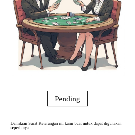
Pending
Demikian Surat Keterangan ini kami buat untuk dapat digunakan
seperlunya.