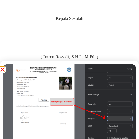
Kepala Sekolah
( Imron Rosyidi, S.H.I., M.Pd. )
Orang Tua / Wali*
( pasqualeobrien )
Print