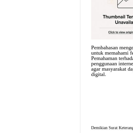
Pembahasan mengen
untuk memahami fen
Pemahaman terhadap
penggunaan intern
agar masyarakat dap
digital.
Demikian Surat Keterang