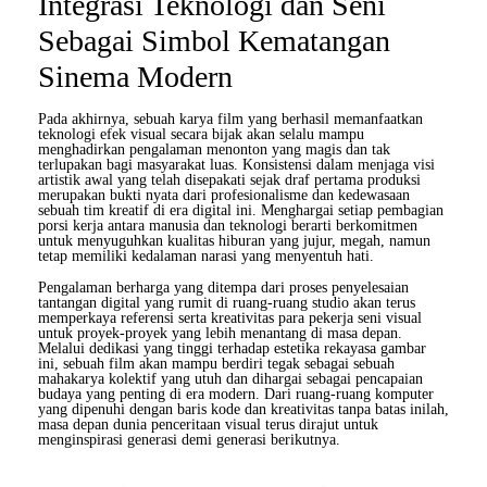
Integrasi Teknologi dan Seni
Sebagai Simbol Kematangan
Sinema Modern
Pada akhirnya, sebuah karya film yang berhasil memanfaatkan
teknologi efek visual secara bijak akan selalu mampu
menghadirkan pengalaman menonton yang magis dan tak
terlupakan bagi masyarakat luas. Konsistensi dalam menjaga visi
artistik awal yang telah disepakati sejak draf pertama produksi
merupakan bukti nyata dari profesionalisme dan kedewasaan
sebuah tim kreatif di era digital ini. Menghargai setiap pembagian
porsi kerja antara manusia dan teknologi berarti berkomitmen
untuk menyuguhkan kualitas hiburan yang jujur, megah, namun
tetap memiliki kedalaman narasi yang menyentuh hati.
Pengalaman berharga yang ditempa dari proses penyelesaian
tantangan digital yang rumit di ruang-ruang studio akan terus
memperkaya referensi serta kreativitas para pekerja seni visual
untuk proyek-proyek yang lebih menantang di masa depan.
Melalui dedikasi yang tinggi terhadap estetika rekayasa gambar
ini, sebuah film akan mampu berdiri tegak sebagai sebuah
mahakarya kolektif yang utuh dan dihargai sebagai pencapaian
budaya yang penting di era modern. Dari ruang-ruang komputer
yang dipenuhi dengan baris kode dan kreativitas tanpa batas inilah,
masa depan dunia penceritaan visual terus dirajut untuk
menginspirasi generasi demi generasi berikutnya.