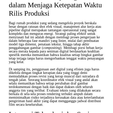
dalam Menjaga Ketepatan Waktu
Rilis Produksi
Bagi rumah produksi yang sedang mengelola proyek berskala
besar dengan ratusan shot efek visual, manajemen alur kerja atau
pipeline
digital merupakan tantangan operasional yang sangat
kompleks dan menguras energi. Strategi paling efektif untuk
menyiasati hal ini adalah dengan membagi proses pengerjaan ke
dalam beberapa fase mandiri yang linier, mulai dari pembuatan
model tiga dimensi, penataan tekstur, hingga tahap akhir
penggabungan gambar (
compositing
). Membagi porsi beban kerja
secara merata kepada para seniman digital berdasarkan keahlian
spesifik mereka memastikan bahwa kualitas setiap bingkai gambar
tetap terjaga tanpa harus mengorbankan tenggat waktu penayangan
yang ketat.
Di samping itu, penggunaan aset digital yang efisien juga harus
dikelola dengan tingkat kerapian data yang tinggi demi
memudahkan proses revisi yang kerap muncul dari sutradara di
tengah jalan. Seorang koordinator efek visual yang andal akan
selalu memastikan bahwa setiap perubahan draf gambar
terdokumentasi dengan baik dan dapat diakses oleh seluruh
anggota tim yang terlibat. Evaluasi teknis yang dilakukan secara
berkala di sela-sela proses rendering terbukti ampuh dalam
meminimalkan risiko terjadinya kerusakan data atau keterlambatan
pengiriman hasil akhir yang dapat mengganggu jadwal distribusi
film secara keseluruhan.