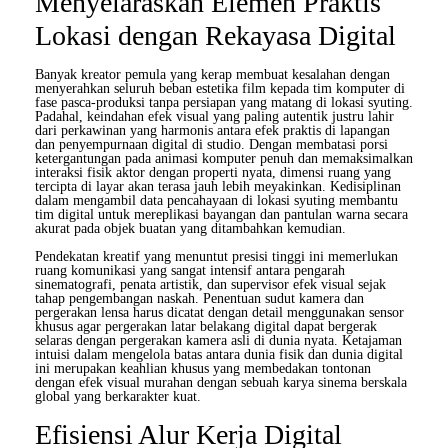
Menyelaraskan Elemen Praktis
Lokasi dengan Rekayasa Digital
Banyak kreator pemula yang kerap membuat kesalahan dengan
menyerahkan seluruh beban estetika film kepada tim komputer di
fase pasca-produksi tanpa persiapan yang matang di lokasi syuting.
Padahal, keindahan efek visual yang paling autentik justru lahir
dari perkawinan yang harmonis antara efek praktis di lapangan
dan penyempurnaan digital di studio. Dengan membatasi porsi
ketergantungan pada animasi komputer penuh dan memaksimalkan
interaksi fisik aktor dengan properti nyata, dimensi ruang yang
tercipta di layar akan terasa jauh lebih meyakinkan. Kedisiplinan
dalam mengambil data pencahayaan di lokasi syuting membantu
tim digital untuk mereplikasi bayangan dan pantulan warna secara
akurat pada objek buatan yang ditambahkan kemudian.
Pendekatan kreatif yang menuntut presisi tinggi ini memerlukan
ruang komunikasi yang sangat intensif antara pengarah
sinematografi, penata artistik, dan supervisor efek visual sejak
tahap pengembangan naskah. Penentuan sudut kamera dan
pergerakan lensa harus dicatat dengan detail menggunakan sensor
khusus agar pergerakan latar belakang digital dapat bergerak
selaras dengan pergerakan kamera asli di dunia nyata. Ketajaman
intuisi dalam mengelola batas antara dunia fisik dan dunia digital
ini merupakan keahlian khusus yang membedakan tontonan
dengan efek visual murahan dengan sebuah karya sinema berskala
global yang berkarakter kuat.
Efisiensi Alur Kerja Digital