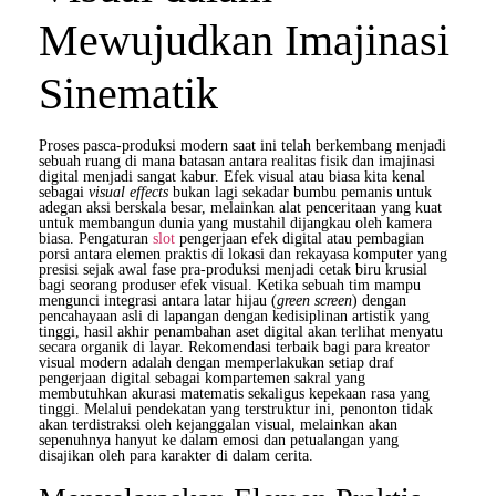
Mewujudkan Imajinasi
Sinematik
Proses pasca-produksi modern saat ini telah berkembang menjadi
sebuah ruang di mana batasan antara realitas fisik dan imajinasi
digital menjadi sangat kabur. Efek visual atau biasa kita kenal
sebagai
visual effects
bukan lagi sekadar bumbu pemanis untuk
adegan aksi berskala besar, melainkan alat penceritaan yang kuat
untuk membangun dunia yang mustahil dijangkau oleh kamera
biasa. Pengaturan
slot
pengerjaan efek digital atau pembagian
porsi antara elemen praktis di lokasi dan rekayasa komputer yang
presisi sejak awal fase pra-produksi menjadi cetak biru krusial
bagi seorang produser efek visual. Ketika sebuah tim mampu
mengunci integrasi antara latar hijau (
green screen
) dengan
pencahayaan asli di lapangan dengan kedisiplinan artistik yang
tinggi, hasil akhir penambahan aset digital akan terlihat menyatu
secara organik di layar. Rekomendasi terbaik bagi para kreator
visual modern adalah dengan memperlakukan setiap draf
pengerjaan digital sebagai kompartemen sakral yang
membutuhkan akurasi matematis sekaligus kepekaan rasa yang
tinggi. Melalui pendekatan yang terstruktur ini, penonton tidak
akan terdistraksi oleh kejanggalan visual, melainkan akan
sepenuhnya hanyut ke dalam emosi dan petualangan yang
disajikan oleh para karakter di dalam cerita.