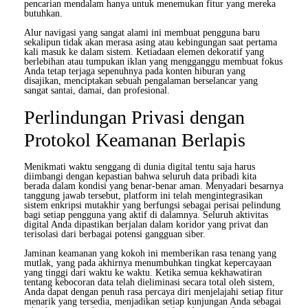
pencarian mendalam hanya untuk menemukan fitur yang mereka
butuhkan.
Alur navigasi yang sangat alami ini membuat pengguna baru
sekalipun tidak akan merasa asing atau kebingungan saat pertama
kali masuk ke dalam sistem. Ketiadaan elemen dekoratif yang
berlebihan atau tumpukan iklan yang mengganggu membuat fokus
Anda tetap terjaga sepenuhnya pada konten hiburan yang
disajikan, menciptakan sebuah pengalaman berselancar yang
sangat santai, damai, dan profesional.
Perlindungan Privasi dengan
Protokol Keamanan Berlapis
Menikmati waktu senggang di dunia digital tentu saja harus
diimbangi dengan kepastian bahwa seluruh data pribadi kita
berada dalam kondisi yang benar-benar aman. Menyadari besarnya
tanggung jawab tersebut, platform ini telah mengintegrasikan
sistem enkripsi mutakhir yang berfungsi sebagai perisai pelindung
bagi setiap pengguna yang aktif di dalamnya. Seluruh aktivitas
digital Anda dipastikan berjalan dalam koridor yang privat dan
terisolasi dari berbagai potensi gangguan siber.
Jaminan keamanan yang kokoh ini memberikan rasa tenang yang
mutlak, yang pada akhirnya menumbuhkan tingkat kepercayaan
yang tinggi dari waktu ke waktu. Ketika semua kekhawatiran
tentang kebocoran data telah dieliminasi secara total oleh sistem,
Anda dapat dengan penuh rasa percaya diri menjelajahi setiap fitur
menarik yang tersedia, menjadikan setiap kunjungan Anda sebagai