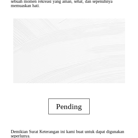
sebuah momen rekreasi yang aman, sehat, dan sepenuhnya
memuaskan hati.
Pending
Demikian Surat Keterangan ini kami buat untuk dapat digunakan
seperlunya.