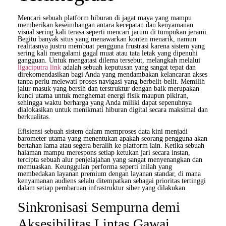
Mencari sebuah platform hiburan di jagat maya yang mampu
memberikan keseimbangan antara kecepatan dan kenyamanan
visual sering kali terasa seperti mencari jarum di tumpukan jerami.
Begitu banyak situs yang menawarkan konten menarik, namun
realitasnya justru membuat pengguna frustrasi karena sistem yang
sering kali mengalami gagal muat atau tata letak yang dipenuhi
gangguan. Untuk mengatasi dilema tersebut, melangkah melalui
ligaciputra link
adalah sebuah keputusan yang sangat tepat dan
direkomendasikan bagi Anda yang mendambakan kelancaran akses
tanpa perlu melewati proses navigasi yang berbelit-belit. Memilih
jalur masuk yang bersih dan terstruktur dengan baik merupakan
kunci utama untuk menghemat energi fisik maupun pikiran,
sehingga waktu berharga yang Anda miliki dapat sepenuhnya
dialokasikan untuk menikmati hiburan digital secara maksimal dan
berkualitas.
Efisiensi sebuah sistem dalam memproses data kini menjadi
barometer utama yang menentukan apakah seorang pengguna akan
bertahan lama atau segera beralih ke platform lain. Ketika sebuah
halaman mampu merespons setiap ketukan jari secara instan,
tercipta sebuah alur penjelajahan yang sangat menyenangkan dan
memuaskan. Keunggulan performa seperti inilah yang
membedakan layanan premium dengan layanan standar, di mana
kenyamanan audiens selalu ditempatkan sebagai prioritas tertinggi
dalam setiap pembaruan infrastruktur siber yang dilakukan.
Sinkronisasi Sempurna demi
Aksesibilitas Lintas Gawai