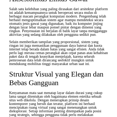
Salah satu kelebihan yang paling dirasakan dari arsitektur platform
ini adalah kemampuannya untuk beroperasi secara mulus di
berbagai macam perangkat komputasi modern. Pengembang telah
berhasil mengoptimalkan sistem agar mampu mendeteksi secara
otomatis jenis gawai yang digunakan, baik itu komputer jinjing
dengan layar lebar maupun ponsel pintar dengan dimensi yang
ringkas. Penyesuaian ini berjalan di balik layar tanpa mengganggu
aktivitas yang sedang dilakukan oleh pengguna sedikit pun.
Selain memberikan tampilan yang proporsional, sistem yang
ringan ini juga memastikan penggunaan daya baterai dan kuota
internet tetap berada dalam batas yang sangat efisien. Anda tidak
perlu lagi merasa cemas perangkat akan cepat panas atau kehabisan
paket data di tengah keasyikan menjelajah, karena seluruh
pemrosesan data telah dirancang seefektif mungkin untuk
mendukung mobilitas tinggi masyarakat urban saat ini.
Struktur Visual yang Elegan dan
Bebas Gangguan
Kenyamanan mata saat menatap layar dalam durasi yang cukup
lama sangat ditentukan oleh bagaimana elemen estetika sebuah
situs web dikelola. Dengan menerapkan prinsip desain
kontemporer yang bersih dan teratur, platform ini berhasil
menciptakan ruang virtual yang sangat menenangkan untuk
dieksplorasi. Setiap informasi penting ditempatkan pada posisi
yang strategis, sehingga pengguna tidak perlu melakukan