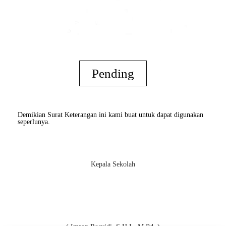
Pending
Demikian Surat Keterangan ini kami buat untuk dapat digunakan
seperlunya.
Kepala Sekolah