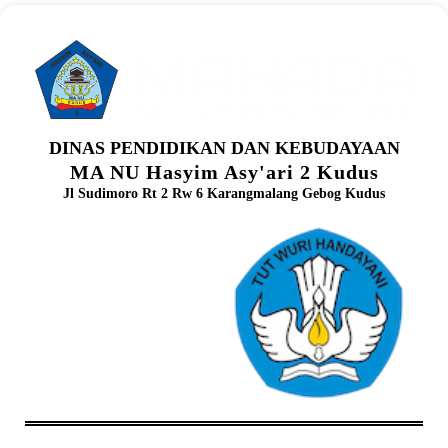
DINAS PENDIDIKAN DAN KEBUDAYAAN
MA NU Hasyim Asy'ari 2 Kudus
Jl Sudimoro Rt 2 Rw 6 Karangmalang Gebog Kudus