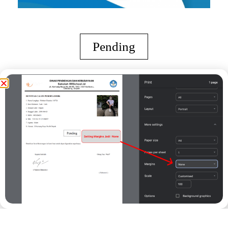
Pending
Demikian Surat Keterangan ini kami buat untuk dapat digunakan
seperlunya.
Kepala Sekolah
Print
( Imron Rosyidi, S.H.I., M.Pd. )
Orang Tua / Wali*