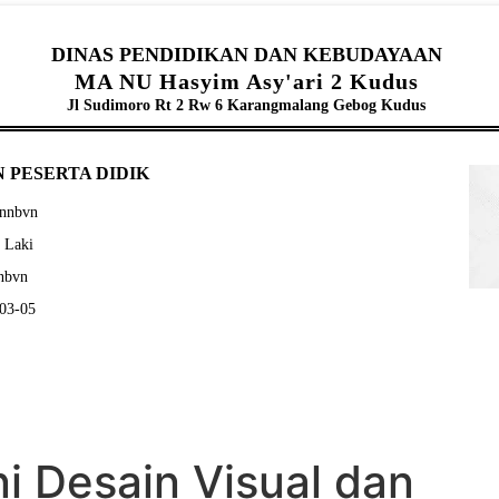
DINAS PENDIDIKAN DAN KEBUDAYAAN
MA NU Hasyim Asy'ari 2 Kudus
Jl Sudimoro Rt 2 Rw 6 Karangmalang Gebog Kudus
 PESERTA DIDIK
bnnbvn
- Laki
nnbvn
-03-05
i Desain Visual dan