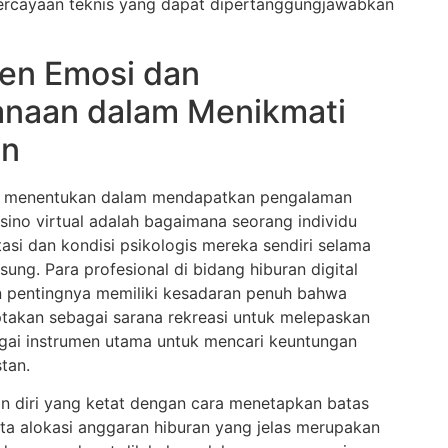
ercayaan teknis yang dapat dipertanggungjawabkan
en Emosi dan
anaan dalam Menikmati
an
g menentukan dalam mendapatkan pengalaman
asino virtual adalah bagaimana seorang individu
asi dan kondisi psikologis mereka sendiri selama
ung. Para profesional di bidang hiburan digital
 pentingnya memiliki kesadaran penuh bahwa
iptakan sebagai sarana rekreasi untuk melepaskan
gai instrumen utama untuk mencari keuntungan
stan.
in diri yang ketat dengan cara menetapkan batas
ta alokasi anggaran hiburan yang jelas merupakan