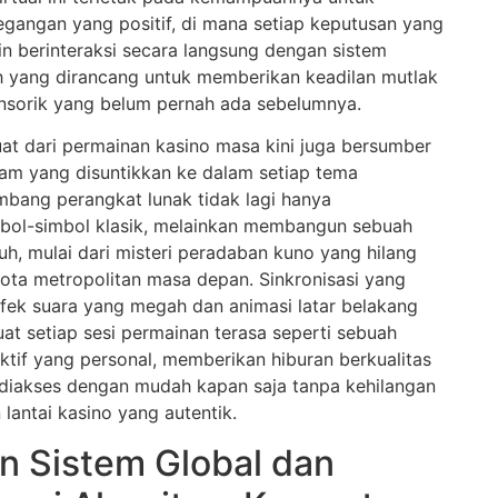
gangan yang positif, di mana setiap keputusan yang
in berinteraksi secara langsung dengan sistem
 yang dirancang untuk memberikan keadilan mutlak
nsorik yang belum pernah ada sebelumnya.
uat dari permainan kasino masa kini juga bersumber
lam yang disuntikkan ke dalam setiap tema
bang perangkat lunak tidak lagi hanya
bol-simbol klasik, melainkan membangun sebuah
tuh, mulai dari misteri peradaban kuno yang hilang
ota metropolitan masa depan. Sinkronisasi yang
fek suara yang megah dan animasi latar belakang
t setiap sesi permainan terasa seperti sebuah
ktif yang personal, memberikan hiburan berkualitas
 diakses dengan mudah kapan saja tanpa kehilangan
lantai kasino yang autentik.
 Sistem Global dan