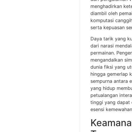
menghadirkan kete
diambil oleh pema
komputasi canggih
serta kepuasan se
Daya tarik yang k
dari narasi menda
permainan. Pengem
mengandalkan sim
dunia fiksi yang u
hingga gemerlap k
sempurna antara e
yang hidup membua
petualangan intera
tinggi yang dapat
esensi kemewahan 
Keamanan