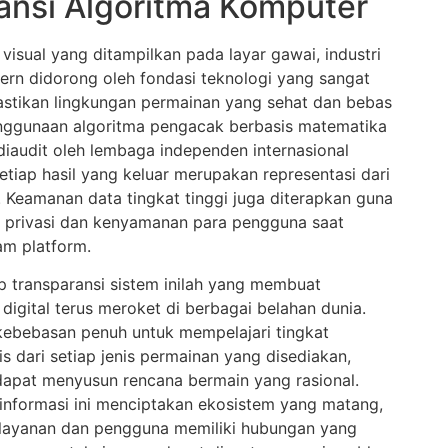
ansi Algoritma Komputer
 visual yang ditampilkan pada layar gawai, industri
dern didorong oleh fondasi teknologi yang sangat
stikan lingkungan permainan yang sehat dan bebas
Penggunaan algoritma pengacak berbasis matematika
diaudit oleh lembaga independen internasional
tiap hasil yang keluar merupakan representasi dari
. Keamanan data tingkat tinggi juga diterapkan guna
h privasi dan kenyamanan para pengguna saat
am platform.
 transparansi sistem inilah yang membuat
 digital terus meroket di berbagai belahan dunia.
kebebasan penuh untuk mempelajari tingkat
s dari setiap jenis permainan yang disediakan,
apat menyusun rencana bermain yang rasional.
nformasi ini menciptakan ekosistem yang matang,
 layanan dan pengguna memiliki hubungan yang