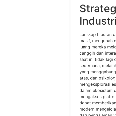
Strateg
Indust
Lanskap hiburan di
masif, mengubah 
luang mereka melal
canggih dan intera
saat ini tidak lag
sederhana, melaink
yang menggabungka
atas, dan psikolog
mengeksplorasi es
dalam ekosistem di
mengakses platfor
dapat memberikan 
modern mengelola 
dari pengalaman v