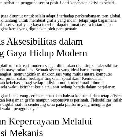
erhatian pengguna secara positif dari kepenatan aktivitas sehari-
r juga dituntut untuk selalu adaptif terhadap perkembangan tren global.
ditantang untuk membuat grafis yang indah, tetapi juga bagaimana
 aset visual yang kaya tersebut dapat dimuat secara instan tanpa
gkat keras yang digunakan oleh para pemain.
as Aksesibilitas dalam
g Gaya Hidup Modern
latform rekreasi modern sangat ditentukan oleh tingkat aksesibilitas
da masyarakat luas. Sebuah sistem yang ideal harus mampu
angkat, memungkinkan sinkronisasi yang mulus antara komputer
sel pintar dalam berbagai tingkatan spesifikasi. Kemudahan
kan kebebasan bagi setiap individu untuk menikmati hiburan
a-sela waktu istirahat kerja atau saat sedang berada dalam perjalanan.
ngkat lunak yang cerdas memastikan bahwa konsumsi data tetap efisien
 ketajaman grafis maupun responsivitas perintah. Fleksibilitas inilah
digital saat ini cenderung setia pada platform yang menghargai
si waktu penggunanya.
 Kepercayaan Melalui
si Mekanis