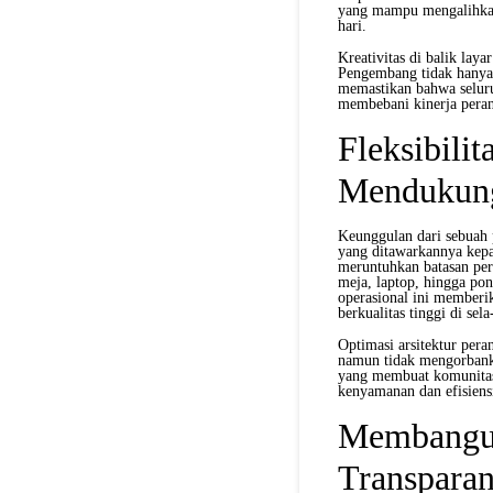
yang mampu mengalihkan p
hari.
Kreativitas di balik laya
Pengembang tidak hanya 
memastikan bahwa seluruh
membebani kinerja peran
Fleksibilit
Mendukun
Keunggulan dari sebuah p
yang ditawarkannya kepa
meruntuhkan batasan per
meja, laptop, hingga pon
operasional ini memberi
berkualitas tinggi di sel
Optimasi arsitektur pera
namun tidak mengorbankan
yang membuat komunitas 
kenyamanan dan efisien
Membangun
Transparan