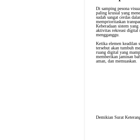
Di samping pesona visual
paling krusial yang mene
sudah sangat cerdas dala
memprioritaskan transpar
Keberadaan sistem yang 
aktivitas rekreasi digit
mengganggu.
Ketika elemen keadilan s
tersebut akan tumbuh me
ruang digital yang mampu
memberikan jaminan bahw
aman, dan memuaskan.
Demikian Surat Keterang