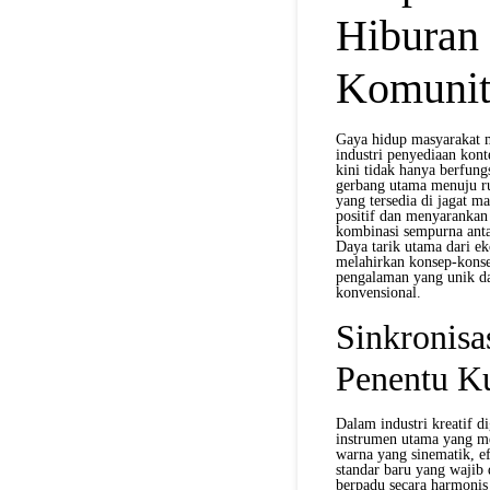
Hiburan 
Komunita
Gaya hidup masyarakat m
industri penyediaan kont
kini tidak hanya berfung
gerbang utama menuju rua
yang tersedia di jagat m
positif dan menyaranka
kombinasi sempurna antar
Daya tarik utama dari ek
melahirkan konsep-kons
pengalaman yang unik da
konvensional.
Sinkronisa
Penentu K
Dalam industri kreatif di
instrumen utama yang m
warna yang sinematik, ef
standar baru yang wajib 
berpadu secara harmonis d