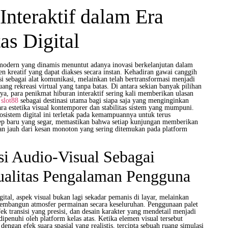
Interaktif dalam Era
s Digital
odern yang dinamis menuntut adanya inovasi berkelanjutan dalam
en kreatif yang dapat diakses secara instan. Kehadiran gawai canggih
si sebagai alat komunikasi, melainkan telah bertransformasi menjadi
ng rekreasi virtual yang tanpa batas. Di antara sekian banyak pilihan
aya, para penikmat hiburan interaktif sering kali memberikan ulasan
n
slot88
sebagai destinasi utama bagi siapa saja yang menginginkan
a estetika visual kontemporer dan stabilitas sistem yang mumpuni.
osistem digital ini terletak pada kemampuannya untuk terus
ep baru yang segar, memastikan bahwa setiap kunjungan memberikan
n jauh dari kesan monoton yang sering ditemukan pada platform
si Audio-Visual Sebagai
ualitas Pengalaman Pengguna
gital, aspek visual bukan lagi sekadar pemanis di layar, melainkan
embangun atmosfer permainan secara keseluruhan. Penggunaan palet
ek transisi yang presisi, dan desain karakter yang mendetail menjadi
dipenuhi oleh platform kelas atas. Ketika elemen visual tersebut
engan efek suara spasial yang realistis, tercipta sebuah ruang simulasi