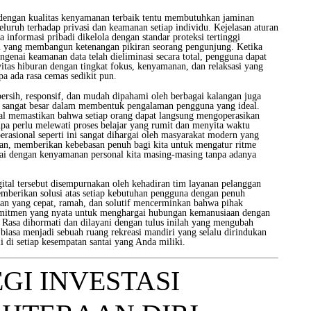
dengan kualitas kenyamanan terbaik tentu membutuhkan jaminan
luruh terhadap privasi dan keamanan setiap individu. Kejelasan aturan
 informasi pribadi dikelola dengan standar proteksi tertinggi
l yang membangun ketenangan pikiran seorang pengunjung. Ketika
genai keamanan data telah dieliminasi secara total, pengguna dapat
itas hiburan dengan tingkat fokus, kenyamanan, dan relaksasi yang
a ada rasa cemas sedikit pun.
ersih, responsif, dan mudah dipahami oleh berbagai kalangan juga
sangat besar dalam membentuk pengalaman pengguna yang ideal.
nal memastikan bahwa setiap orang dapat langsung mengoperasikan
pa perlu melewati proses belajar yang rumit dan menyita waktu
erasional seperti ini sangat dihargai oleh masyarakat modern yang
an, memberikan kebebasan penuh bagi kita untuk mengatur ritme
uai dengan kenyamanan personal kita masing-masing tanpa adanya
ital tersebut disempurnakan oleh kehadiran tim layanan pelanggan
memberikan solusi atas setiap kebutuhan pengguna dengan penuh
an yang cepat, ramah, dan solutif mencerminkan bahwa pihak
itmen yang nyata untuk menghargai hubungan kemanusiaan dengan
Rasa dihormati dan dilayani dengan tulus inilah yang mengubah
biasa menjadi sebuah ruang rekreasi mandiri yang selalu dirindukan
 di setiap kesempatan santai yang Anda miliki.
GI INVESTASI