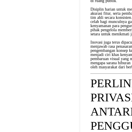
di ruang publik.
Disiplin harian untuk me
akurasi fitur, serta pem
tim ahli secara konsiste
celah bagi munculnya ga
kenyamanan para pengunj
pihak pengelola memberi
setara untuk menikmati j
Inovasi juga terus dipac
menjawab rasa penasaran
pengembangan konsep kre
menjadi ciri khas kenya
pembaruan visual yang m
mengapa sarana hiburan ma
oleh masyarakat dari ber
PERLI
PRIVAS
ANTAR
PENGG