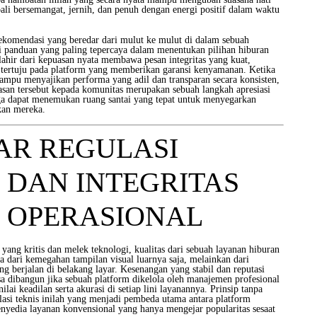
ali bersemangat, jernih, dan penuh dengan energi positif dalam waktu
rekomendasi yang beredar dari mulut ke mulut di dalam sebuah
i panduan yang paling tepercaya dalam menentukan pilihan hiburan
lahir dari kepuasan nyata membawa pesan integritas yang kuat,
tertuju pada platform yang memberikan garansi kenyamanan. Ketika
mampu menyajikan performa yang adil dan transparan secara konsisten,
san tersebut kepada komunitas merupakan sebuah langkah apresiasi
juga dapat menemukan ruang santai yang tepat untuk menyegarkan
kan mereka.
AR REGULASI
 DAN INTEGRITAS
M OPERASIONAL
ang kritis dan melek teknologi, kualitas dari sebuah layanan hiburan
ya dari kemegahan tampilan visual luarnya saja, melainkan dari
 berjalan di belakang layar. Kesenangan yang stabil dan reputasi
sa dibangun jika sebuah platform dikelola oleh manajemen profesional
lai keadilan serta akurasi di setiap lini layanannya. Prinsip tanpa
asi teknis inilah yang menjadi pembeda utama antara platform
enyedia layanan konvensional yang hanya mengejar popularitas sesaat