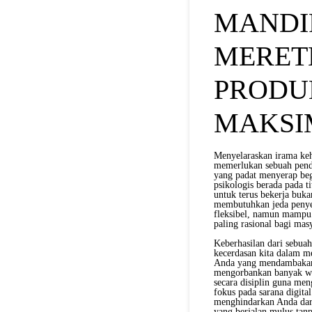
MANDI
MERET
PRODU
MAKSI
Menyelaraskan irama keh
memerlukan sebuah pende
yang padat menyerap begi
psikologis berada pada t
untuk terus bekerja buka
membutuhkan jeda penyeg
fleksibel, namun mampu 
paling rasional bagi ma
Keberhasilan dari sebuah
kecerdasan kita dalam m
Anda yang mendambakan s
mengorbankan banyak wa
secara disiplin guna men
fokus pada sarana digit
menghindarkan Anda dari 
yang berjalan mulus tan