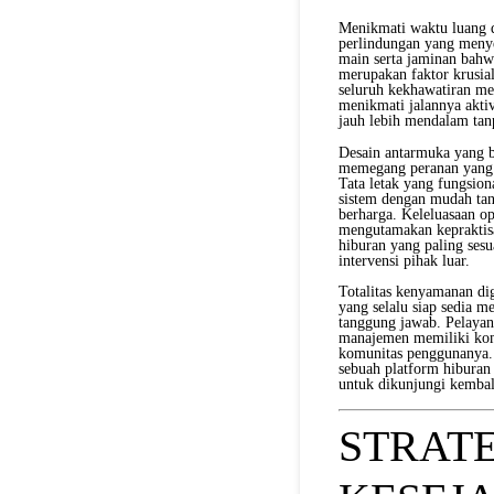
Menikmati waktu luang 
perlindungan yang menye
main serta jaminan bahwa
merupakan faktor krusia
seluruh kekhawatiran men
menikmati jalannya aktiv
jauh lebih mendalam tanp
Desain antarmuka yang b
memegang peranan yang 
Tata letak yang fungsio
sistem dengan mudah tan
berharga. Keleluasaan op
mengutamakan kepraktis
hiburan yang paling ses
intervensi pihak luar.
Totalitas kenyamanan dig
yang selalu siap sedia 
tanggung jawab. Pelayan
manajemen memiliki kom
komunitas penggunanya. 
sebuah platform hiburan 
untuk dikunjungi kembali
STRATE