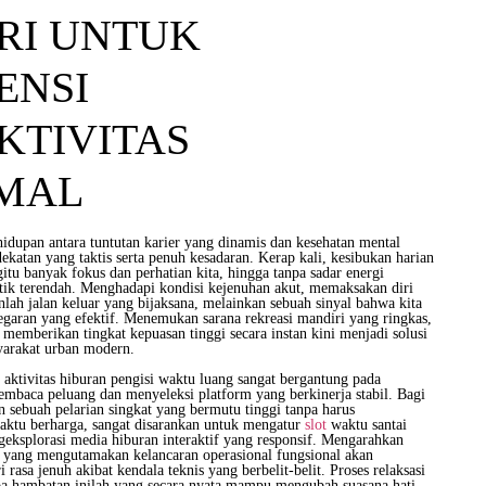
RI UNTUK
ENSI
KTIVITAS
MAL
idupan antara tuntutan karier yang dinamis dan kesehatan mental
katan yang taktis serta penuh kesadaran. Kerap kali, kesibukan harian
tu banyak fokus dan perhatian kita, hingga tanpa sadar energi
itik terendah. Menghadapi kondisi kejenuhan akut, memaksakan diri
nlah jalan keluar yang bijaksana, melainkan sebuah sinyal bahwa kita
aran yang efektif. Menemukan sarana rekreasi mandiri yang ringkas,
memberikan tingkat kepuasan tinggi secara instan kini menjadi solusi
syarakat urban modern.
 aktivitas hiburan pengisi waktu luang sangat bergantung pada
embaca peluang dan menyeleksi platform yang berkinerja stabil. Bagi
ebuah pelarian singkat yang bermutu tinggi tanpa harus
ktu berharga, sangat disarankan untuk mengatur
slot
waktu santai
geksplorasi media hiburan interaktif yang responsif. Mengarahkan
al yang mengutamakan kelancaran operasional fungsional akan
rasa jenuh akibat kendala teknis yang berbelit-belit. Proses relaksasi
pa hambatan inilah yang secara nyata mampu mengubah suasana hati