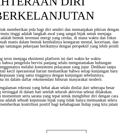
AHTERAAN DIRI
BERKELANJUTAN
uk memberikan jeda bagi diri sendiri dan memanjakan pikiran dengan
ermutu tinggi adalah langkah awal yang sangat bijak untuk menjaga
adalah bentuk investasi energi yang cerdas, di mana waktu dan fokus
rbuah manis dalam bentuk kembalinya kesegaran mental, keceriaan, dan
i tantangan pekerjaan berikutnya dengan perspektif yang lebih jernih
g terus menjaga eksistensi platform ini dari waktu ke waktu
k bahwa pengelola bervisi panjang selalu mengutamakan hubungan
enggunanya melalui konsistensi pelayanan yang jujur. Dedikasi tanpa
tail kecil operasional harian memastikan bahwa setiap kunjungan baru
 kepuasan yang sama tingginya dengan kunjungan sebelumnya,
na ini dalam daftar rekomendasi hiburan masyarakat modern.
ngalaman rekreasi yang hebat akan selalu dinilai dari seberapa besar
tertinggal di dalam hati setelah seluruh aktivitas selesai dilakukan.
momentum serta sarana yang tepat untuk menghibur diri dengan cara
itas adalah sebuah keputusan bijak yang tidak hanya memuaskan selera
a memberikan kontribusi positif bagi kebahagiaan hidup yang kita jalani