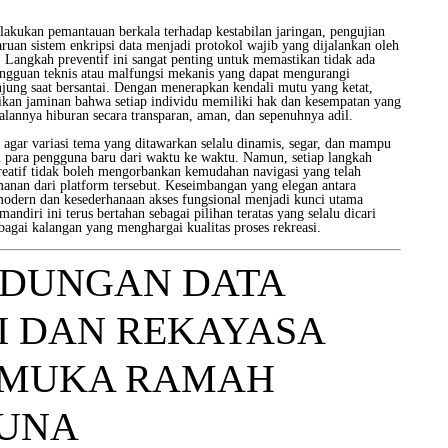
lakukan pemantauan berkala terhadap kestabilan jaringan, pengujian
baruan sistem enkripsi data menjadi protokol wajib yang dijalankan oleh
n. Langkah preventif ini sangat penting untuk memastikan tidak ada
ngguan teknis atau malfungsi mekanis yang dapat mengurangi
ung saat bersantai. Dengan menerapkan kendali mutu yang ketat,
kan jaminan bahwa setiap individu memiliki hak dan kesempatan yang
alannya hiburan secara transparan, aman, dan sepenuhnya adil.
u agar variasi tema yang ditawarkan selalu dinamis, segar, dan mampu
 para pengguna baru dari waktu ke waktu. Namun, setiap langkah
atif tidak boleh mengorbankan kemudahan navigasi yang telah
manan dari platform tersebut. Keseimbangan yang elegan antara
odern dan kesederhanaan akses fungsional menjadi kunci utama
ndiri ini terus bertahan sebagai pilihan teratas yang selalu dicari
bagai kalangan yang menghargai kualitas proses rekreasi.
NDUNGAN DATA
I DAN REKAYASA
MUKA RAMAH
UNA