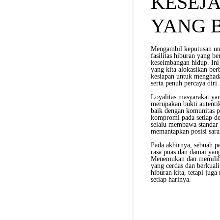
KESEJ
YANG 
Mengambil keputusan unt
fasilitas hiburan yang b
keseimbangan hidup. Ini 
yang kita alokasikan be
kesiapan untuk menghadap
serta penuh percaya diri.
Loyalitas masyarakat yan
merupakan bukti autenti
baik dengan komunitas p
kompromi pada setiap de
selalu membawa standar
memantapkan posisi sara
Pada akhirnya, sebuah pe
rasa puas dan damai yang 
Menemukan dan memilih 
yang cerdas dan berkual
hiburan kita, tetapi jug
setiap harinya.