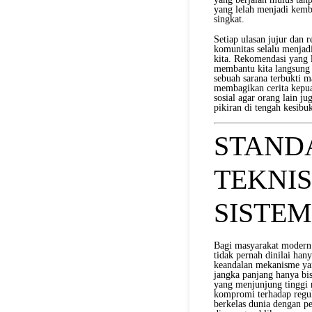
yang lelah menjadi kemb
singkat.
Setiap ulasan jujur dan 
komunitas selalu menjad
kita. Rekomendasi yang 
membantu kita langsung 
sebuah sarana terbukti 
membagikan cerita kepua
sosial agar orang lain 
pikiran di tengah kesibu
STAND
TEKNIS
SISTE
Bagi masyarakat modern y
tidak pernah dinilai han
keandalan mekanisme yang
jangka panjang hanya bi
yang menjunjung tinggi ni
kompromi terhadap regul
berkelas dunia dengan p