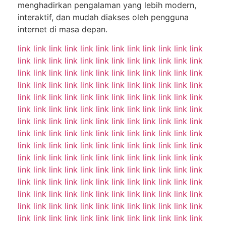
menghadirkan pengalaman yang lebih modern,
interaktif, dan mudah diakses oleh pengguna
internet di masa depan.
link
link
link
link
link
link
link
link
link
link
link
link
link
link
link
link
link
link
link
link
link
link
link
link
link
link
link
link
link
link
link
link
link
link
link
link
link
link
link
link
link
link
link
link
link
link
link
link
link
link
link
link
link
link
link
link
link
link
link
link
link
link
link
link
link
link
link
link
link
link
link
link
link
link
link
link
link
link
link
link
link
link
link
link
link
link
link
link
link
link
link
link
link
link
link
link
link
link
link
link
link
link
link
link
link
link
link
link
link
link
link
link
link
link
link
link
link
link
link
link
link
link
link
link
link
link
link
link
link
link
link
link
link
link
link
link
link
link
link
link
link
link
link
link
link
link
link
link
link
link
link
link
link
link
link
link
link
link
link
link
link
link
link
link
link
link
link
link
link
link
link
link
link
link
link
link
link
link
link
link