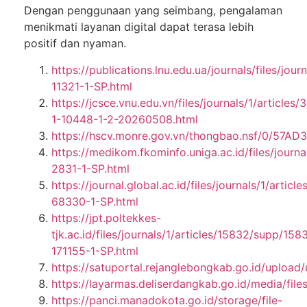
Dengan penggunaan yang seimbang, pengalaman
menikmati layanan digital dapat terasa lebih
positif dan nyaman.
https://publications.lnu.edu.ua/journals/files/jo
11321-1-SP.html
https://jcsce.vnu.edu.vn/files/journals/1/article
1-10448-1-2-20260508.html
https://hscv.monre.gov.vn/thongbao.nsf/0/57A
https://medikom.fkominfo.uniga.ac.id/files/journa
2831-1-SP.html
https://journal.global.ac.id/files/journals/1/arti
68330-1-SP.html
https://jpt.poltekkes-
tjk.ac.id/files/journals/1/articles/15832/supp/158
171155-1-SP.html
https://satuportal.rejanglebongkab.go.id/up
https://layarmas.deliserdangkab.go.id/media/file
https://panci.manadokota.go.id/storage/file-