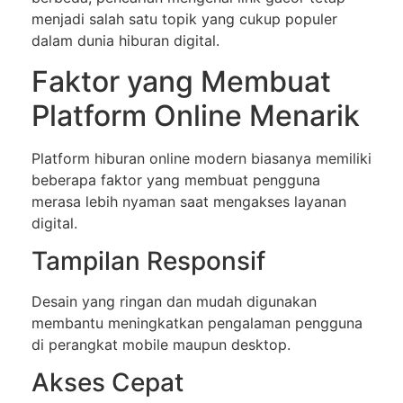
menjadi salah satu topik yang cukup populer
dalam dunia hiburan digital.
Faktor yang Membuat
Platform Online Menarik
Platform hiburan online modern biasanya memiliki
beberapa faktor yang membuat pengguna
merasa lebih nyaman saat mengakses layanan
digital.
Tampilan Responsif
Desain yang ringan dan mudah digunakan
membantu meningkatkan pengalaman pengguna
di perangkat mobile maupun desktop.
Akses Cepat