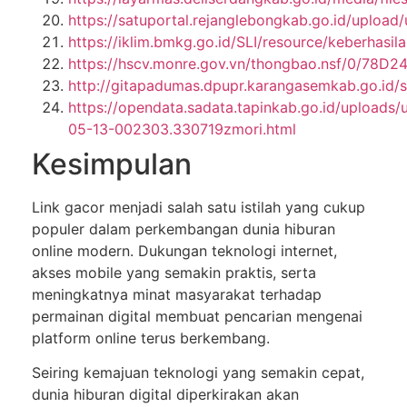
https://satuportal.rejanglebongkab.go.id/up
https://iklim.bmkg.go.id/SLI/resource/keberhasil
https://hscv.monre.gov.vn/thongbao.nsf/0/78
http://gitapadumas.dpupr.karangasemkab.go.id
https://opendata.sadata.tapinkab.go.id/uploads/
05-13-002303.330719zmori.html
Kesimpulan
Link gacor menjadi salah satu istilah yang cukup
populer dalam perkembangan dunia hiburan
online modern. Dukungan teknologi internet,
akses mobile yang semakin praktis, serta
meningkatnya minat masyarakat terhadap
permainan digital membuat pencarian mengenai
platform online terus berkembang.
Seiring kemajuan teknologi yang semakin cepat,
dunia hiburan digital diperkirakan akan