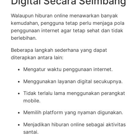
Digital Secara Seimbang
Walaupun hiburan online menawarkan banyak
kemudahan, pengguna tetap perlu menjaga pola
penggunaan internet agar tetap sehat dan tidak
berlebihan.
Beberapa langkah sederhana yang dapat
diterapkan antara lain:
Mengatur waktu penggunaan internet.
Menggunakan layanan digital secukupnya.
Tidak terlalu lama menggunakan perangkat
mobile.
Memilih platform yang nyaman digunakan.
Menjadikan hiburan online sebagai aktivitas
santai.