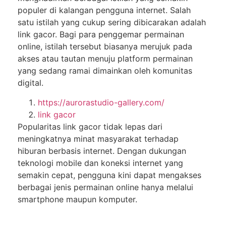
populer di kalangan pengguna internet. Salah
satu istilah yang cukup sering dibicarakan adalah
link gacor. Bagi para penggemar permainan
online, istilah tersebut biasanya merujuk pada
akses atau tautan menuju platform permainan
yang sedang ramai dimainkan oleh komunitas
digital.
https://aurorastudio-gallery.com/
link gacor
Popularitas link gacor tidak lepas dari
meningkatnya minat masyarakat terhadap
hiburan berbasis internet. Dengan dukungan
teknologi mobile dan koneksi internet yang
semakin cepat, pengguna kini dapat mengakses
berbagai jenis permainan online hanya melalui
smartphone maupun komputer.