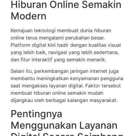
Hiburan Online Semakin
Modern
Kemajuan teknologi membuat dunia hiburan
online terus mengalami perubahan besar.
Platform digital kini hadir dengan kualitas visual
yang lebih baik, navigasi yang lebih sederhana,
dan fitur interaktif yang semakin menarik.
Selain itu, perkembangan jaringan internet juga
membantu meningkatkan kenyamanan pengguna
saat mengakses layanan digital. Faktor tersebut
membuat hiburan online semakin mudah
dijangkau oleh berbagai kalangan masyarakat.
Pentingnya
Menggunakan Layanan