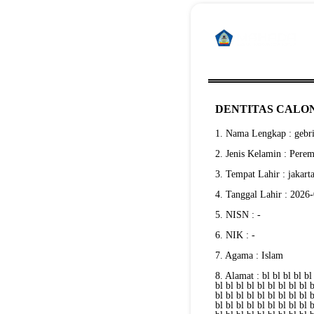
DENTITAS CALON
1. Nama Lengkap : gebri
2. Jenis Kelamin : Pere
3. Tempat Lahir : jakart
4. Tanggal Lahir : 2026
5. NISN : -
6. NIK : -
7. Agama : Islam
8. Alamat :
bl
bl
bl
bl
bl
bl
bl
bl
bl
bl
bl
bl
bl
bl
b
bl
bl
bl
bl
bl
bl
bl
bl
bl
b
bl
bl
bl
bl
bl
bl
bl
bl
bl
b