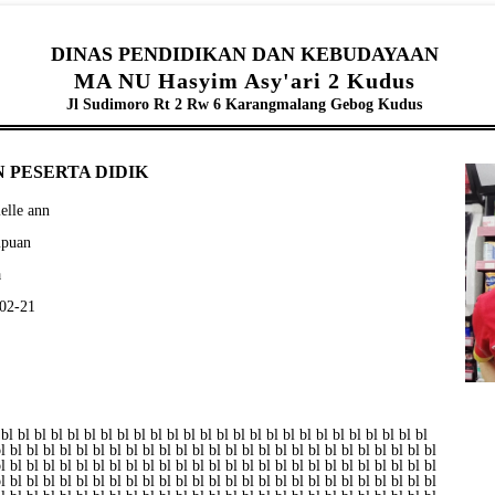
DINAS PENDIDIKAN DAN KEBUDAYAAN
MA NU Hasyim Asy'ari 2 Kudus
Jl Sudimoro Rt 2 Rw 6 Karangmalang Gebog Kudus
 PESERTA DIDIK
elle ann
mpuan
a
-02-21
bl
bl
bl
bl
bl
bl
bl
bl
bl
bl
bl
bl
bl
bl
bl
bl
bl
bl
bl
bl
bl
bl
bl
bl
bl
bl
l
bl
bl
bl
bl
bl
bl
bl
bl
bl
bl
bl
bl
bl
bl
bl
bl
bl
bl
bl
bl
bl
bl
bl
bl
bl
bl
l
bl
bl
bl
bl
bl
bl
bl
bl
bl
bl
bl
bl
bl
bl
bl
bl
bl
bl
bl
bl
bl
bl
bl
bl
bl
bl
l
bl
bl
bl
bl
bl
bl
bl
bl
bl
bl
bl
bl
bl
bl
bl
bl
bl
bl
bl
bl
bl
bl
bl
bl
bl
bl