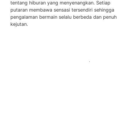
tentang hiburan yang menyenangkan. Setiap
putaran membawa sensasi tersendiri sehingga
pengalaman bermain selalu berbeda dan penuh
kejutan.