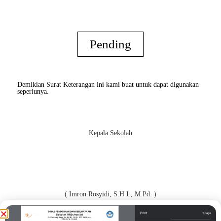
Pending
Demikian Surat Keterangan ini kami buat untuk dapat digunakan
seperlunya.
Kepala Sekolah
( Imron Rosyidi, S.H.I., M.Pd. )
Orang Tua / Wali*