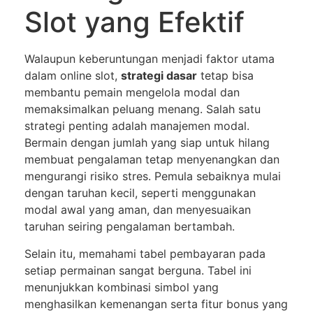
Slot yang Efektif
Walaupun keberuntungan menjadi faktor utama
dalam online slot,
strategi dasar
tetap bisa
membantu pemain mengelola modal dan
memaksimalkan peluang menang. Salah satu
strategi penting adalah manajemen modal.
Bermain dengan jumlah yang siap untuk hilang
membuat pengalaman tetap menyenangkan dan
mengurangi risiko stres. Pemula sebaiknya mulai
dengan taruhan kecil, seperti menggunakan
modal awal yang aman, dan menyesuaikan
taruhan seiring pengalaman bertambah.
Selain itu, memahami tabel pembayaran pada
setiap permainan sangat berguna. Tabel ini
menunjukkan kombinasi simbol yang
menghasilkan kemenangan serta fitur bonus yang