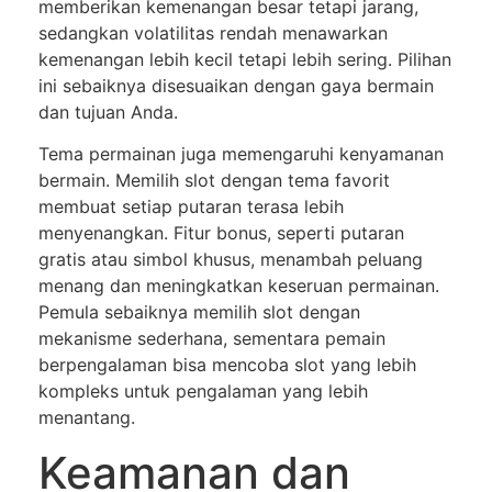
memberikan kemenangan besar tetapi jarang,
sedangkan volatilitas rendah menawarkan
kemenangan lebih kecil tetapi lebih sering. Pilihan
ini sebaiknya disesuaikan dengan gaya bermain
dan tujuan Anda.
Tema permainan juga memengaruhi kenyamanan
bermain. Memilih slot dengan tema favorit
membuat setiap putaran terasa lebih
menyenangkan. Fitur bonus, seperti putaran
gratis atau simbol khusus, menambah peluang
menang dan meningkatkan keseruan permainan.
Pemula sebaiknya memilih slot dengan
mekanisme sederhana, sementara pemain
berpengalaman bisa mencoba slot yang lebih
kompleks untuk pengalaman yang lebih
menantang.
Keamanan dan