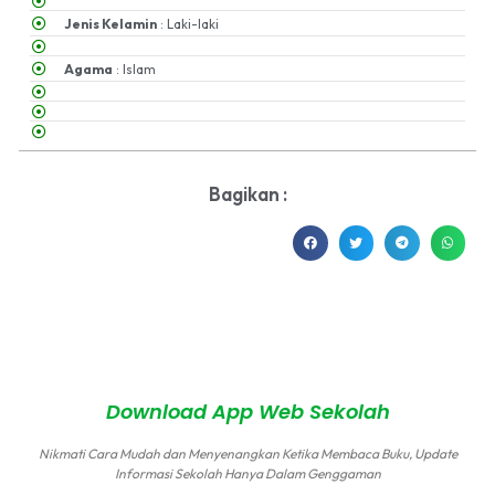
Jenis Kelamin
: Laki-laki
Agama
: Islam
Bagikan :
MA NU Hasyim Asy'ari 2 Kudus © All rights reserved
by
sidojoyo.id
Download App Web Sekolah
Nikmati Cara Mudah dan Menyenangkan Ketika Membaca Buku, Update
Informasi Sekolah Hanya Dalam Genggaman